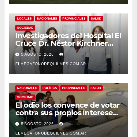
LOCALES
NACIONALES
PROVINCIALES
SALUD
SOCIEDAD
Investigadores del Hospital El
Cruce Dr. Néstor Kirchner
desarrollan un estudio
5 AGOSTO, 2026
pionero sobre el
envejecimiento cerebral y las
ELMEGAFONODEQUILMES.COM.AR
demencias
NACIONALES
POLÍTICA
PROVINCIALES
SALUD
SOCIEDAD
El odio los convence de votar
contra sus propios intereses.
Una Sociedad atrapada en la
5 AGOSTO, 2026
grieta
ELMEGAFONODEQUILMES.COM.AR