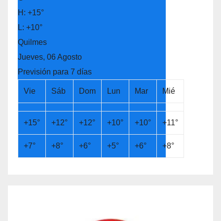
H:
+
15°
L:
+
10°
Quilmes
Jueves, 06 Agosto
Previsión para 7 días
Vie
Sáb
Dom
Lun
Mar
Mié
+
15°
+
12°
+
12°
+
10°
+
10°
+
11°
+
7°
+
8°
+
6°
+
5°
+
6°
+
8°