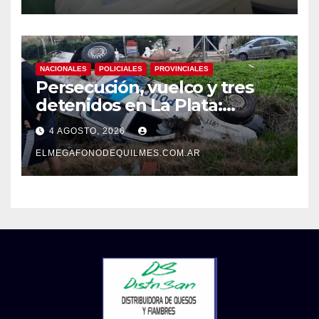
NACIONALES
POLICIALES
PROVINCIALES
Persecución, vuelco y tres
detenidos en La Plata:
recuperaron motos robadas
4 AGOSTO, 2026
tras un operativo policial
ELMEGAFONODEQUILMES.COM.AR