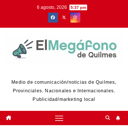
Skip
6 agosto, 2026
5:37 pm
to
content
El Megáfono de Quilmes
Medio de comunicación/noticias de Quilmes,
Provinciales. Nacionales e Internacionales.
Publicidad/marketing local