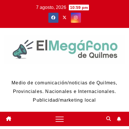
Skip
7 agosto, 2026
10:59 pm
to
content
El Megáfono de Quilmes
Medio de comunicación/noticias de Quilmes,
Provinciales. Nacionales e Internacionales.
Publicidad/marketing local