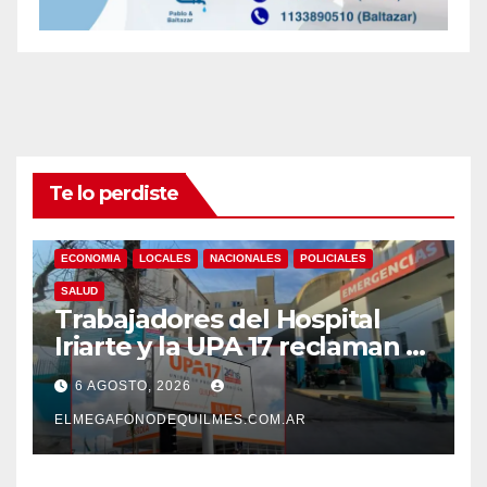
Te lo perdiste
ECONOMIA
LOCALES
NACIONALES
POLICIALES
SALUD
Trabajadores del Hospital
Iriarte y la UPA 17 reclaman el
pase a planta de becarios y
6 AGOSTO, 2026
mejoras laborales
ELMEGAFONODEQUILMES.COM.AR