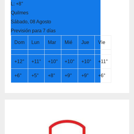
L:
+
8°
Quilmes
Sábado, 08 Agosto
Previsión para 7 días
Dom
Lun
Mar
Mié
Jue
Vie
+
12°
+
11°
+
10°
+
10°
+
10°
+
11°
+
6°
+
5°
+
8°
+
9°
+
9°
+
6°