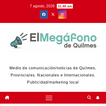
Skip
7 agosto, 2026
11:40 am
to
content
El Megáfono de Quilmes
Medio de comunicación/noticias de Quilmes,
Provinciales. Nacionales e Internacionales.
Publicidad/marketing local