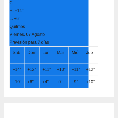
C
H:
+
14°
L:
+
6°
Quilmes
Viernes, 07 Agosto
Previsión para 7 días
Sáb
Dom
Lun
Mar
Mié
Jue
+
14°
+
12°
+
11°
+
10°
+
11°
+
12°
+
10°
+
6°
+
4°
+
7°
+
9°
+
10°