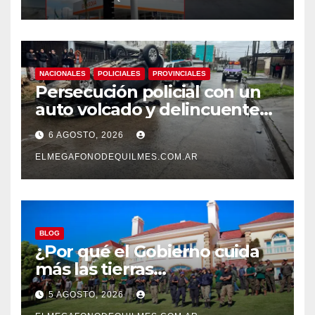
NACIONALES
POLICIALES
PROVINCIALES
Persecución policial con un
auto volcado y delincuentes
detenidos en San Francisco
6 AGOSTO, 2026
Solano
ELMEGAFONODEQUILMES.COM.AR
BLOG
¿Por qué el Gobierno cuida
más las tierras
extranjerizadas que el
5 AGOSTO, 2026
patrimonio de todos los