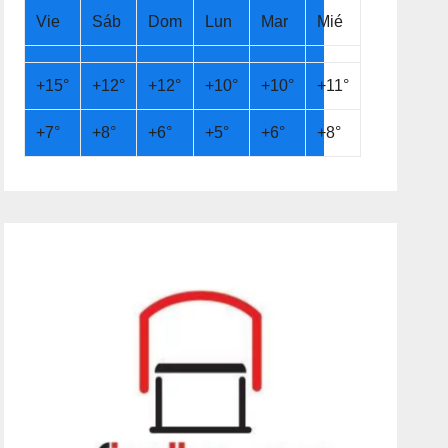
Vie
Sáb
Dom
Lun
Mar
Mié
+
15°
+
12°
+
12°
+
10°
+
10°
+
11°
+
7°
+
8°
+
6°
+
5°
+
6°
+
8°