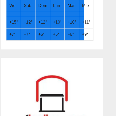
Vie
Sáb
Dom
Lun
Mar
Mié
+
15°
+
12°
+
12°
+
10°
+
10°
+
11°
+
7°
+
7°
+
6°
+
5°
+
6°
+
9°