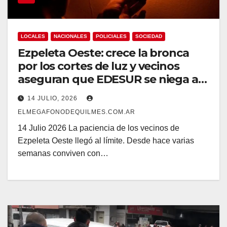
LOCALES
NACIONALES
POLICIALES
SOCIEDAD
Ezpeleta Oeste: crece la bronca
por los cortes de luz y vecinos
aseguran que EDESUR se niega a
reemplazar el transformador
14 JULIO, 2026
ELMEGAFONODEQUILMES.COM.AR
14 Julio 2026 La paciencia de los vecinos de
Ezpeleta Oeste llegó al límite. Desde hace varias
semanas conviven con…