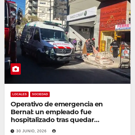
LOCALES
SOCIEDAD
Operativo de emergencia en
Bernal: un empleado fue
hospitalizado tras quedar
atrapado en una maquina
30 JUNIO, 2026