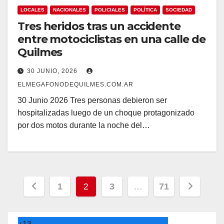
LOCALES
NACIONALES
POLICIALES
POLÍTICA
SOCIEDAD
Tres heridos tras un accidente
entre motociclistas en una calle de
Quilmes
30 JUNIO, 2026
ELMEGAFONODEQUILMES.COM.AR
30 Junio 2026 Tres personas debieron ser
hospitalizadas luego de un choque protagonizado
por dos motos durante la noche del…
Navegación
1
2
3
…
71
de