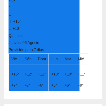
entradas
+
13
°
C
H:
+
15°
L:
+
10°
Quilmes
Jueves, 06 Agosto
Previsión para 7 días
Vie
Sáb
Dom
Lun
Mar
Mié
+
15°
+
12°
+
12°
+
10°
+
10°
+
11°
+
7°
+
7°
+
6°
+
5°
+
6°
+
9°