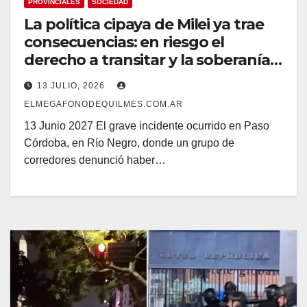
PROVINCIALES
SOCIEDAD
La política cipaya de Milei ya trae
consecuencias: en riesgo el
derecho a transitar y la soberanía
sobre los recursos naturales
13 JULIO, 2026
ELMEGAFONODEQUILMES.COM.AR
13 Junio 2027 El grave incidente ocurrido en Paso
Córdoba, en Río Negro, donde un grupo de
corredores denunció haber…