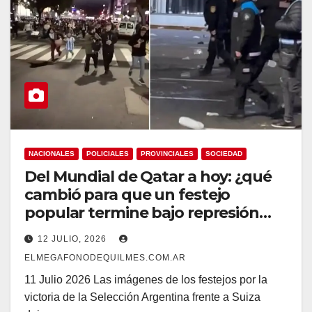
NACIONALES
POLICIALES
PROVINCIALES
SOCIEDAD
Del Mundial de Qatar a hoy: ¿qué
cambió para que un festejo
popular termine bajo represión
policial? ¿Por qué el Gobierno
12 JULIO, 2026
nacional y el de la Ciudad le temen
ELMEGAFONODEQUILMES.COM.AR
tanto a la gente en la calle?
11 Julio 2026 Las imágenes de los festejos por la
victoria de la Selección Argentina frente a Suiza