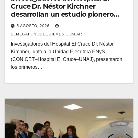
Cruce Dr. Néstor Kirchner
desarrollan un estudio pionero
sobre el envejecimiento cerebral y
5 AGOSTO, 2026
las demencias
ELMEGAFONODEQUILMES.COM.AR
Investigadores del Hospital El Cruce Dr. Néstor
Kirchner, junto a la Unidad Ejecutora ENyS
(CONICET–Hospital El Cruce–UNAJ), presentaron
los primeros…