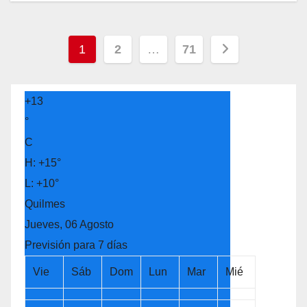
Navegación
1
2
…
71
de
entradas
+
13
°
C
H:
+
15°
L:
+
10°
Quilmes
Jueves, 06 Agosto
Previsión para 7 días
Vie
Sáb
Dom
Lun
Mar
Mié