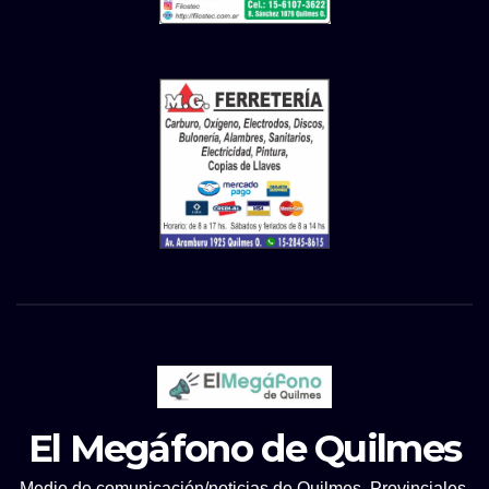
El Megáfono de Quilmes
Medio de comunicación/noticias de Quilmes, Provinciales.