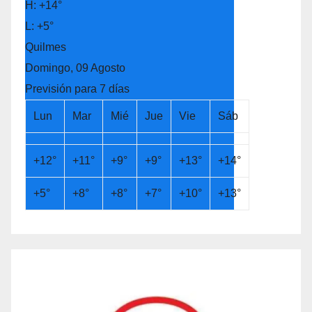
H:
+
14°
L:
+
5°
Quilmes
Domingo, 09 Agosto
Previsión para 7 días
Lun
Mar
Mié
Jue
Vie
Sáb
+
12°
+
11°
+
9°
+
9°
+
13°
+
14°
+
5°
+
8°
+
8°
+
7°
+
10°
+
13°