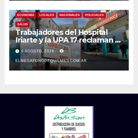
ECONOMIA
LOCALES
NACIONALES
POLICIALES
SALUD
Trabajadores del Hospital
Iriarte y la UPA 17 reclaman el
pase a planta de becarios y
6 AGOSTO, 2026
mejoras laborales
ELMEGAFONODEQUILMES.COM.AR