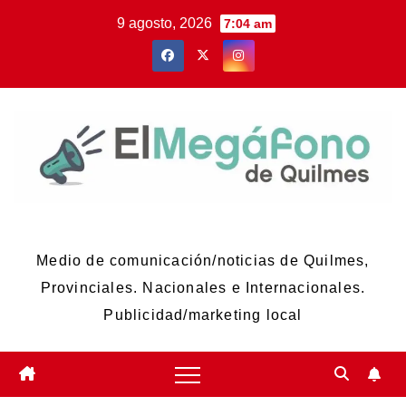
Skip
9 agosto, 2026
7:04 am
to
content
El Megáfono de Quilmes
Medio de comunicación/noticias de Quilmes,
Provinciales. Nacionales e Internacionales.
Publicidad/marketing local