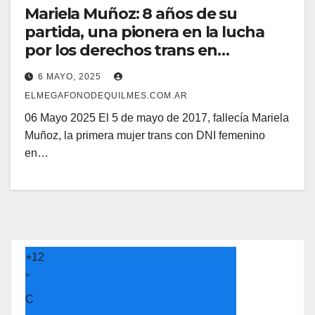
Mariela Muñoz: 8 años de su
partida, una pionera en la lucha
por los derechos trans en
Argentina
6 MAYO, 2025
ELMEGAFONODEQUILMES.COM.AR
06 Mayo 2025 El 5 de mayo de 2017, fallecía Mariela
Muñoz, la primera mujer trans con DNI femenino
en…
+
12
°
C