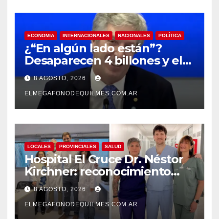
ECONOMIA
INTERNACIONALES
NACIONALES
POLÍTICA
¿“En algún lado están”?
Desaparecen 4 billones y el
presidente del BCRA
8 AGOSTO, 2026
responde con una risita
ELMEGAFONODEQUILMES.COM.AR
LOCALES
PROVINCIALES
SALUD
Hospital El Cruce Dr. Néstor
Kirchner: reconocimiento
internacional a la calidad de
8 AGOSTO, 2026
su atención
ELMEGAFONODEQUILMES.COM.AR