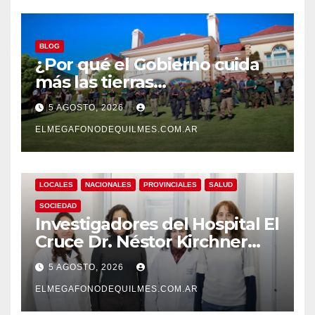
BLOG
¿Por qué el Gobierno cuida
más las tierras
extranjerizadas que el
5 AGOSTO, 2026
patrimonio de todos los
argentinos?
ELMEGAFONODEQUILMES.COM.AR
LOCALES
NACIONALES
PROVINCIALES
SALUD
SOCIEDAD
Investigadores del Hospital El
Cruce Dr. Néstor Kirchner
desarrollan un estudio
5 AGOSTO, 2026
pionero sobre el
envejecimiento cerebral y las
ELMEGAFONODEQUILMES.COM.AR
demencias