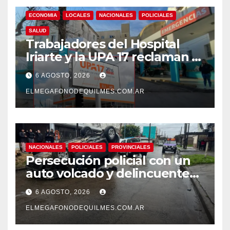
ECONOMIA
LOCALES
NACIONALES
POLICIALES
SALUD
Trabajadores del Hospital
Iriarte y la UPA 17 reclaman el
pase a planta de becarios y
6 AGOSTO, 2026
mejoras laborales
ELMEGAFONODEQUILMES.COM.AR
NACIONALES
POLICIALES
PROVINCIALES
Persecución policial con un
auto volcado y delincuentes
detenidos en San Francisco
6 AGOSTO, 2026
Solano
ELMEGAFONODEQUILMES.COM.AR