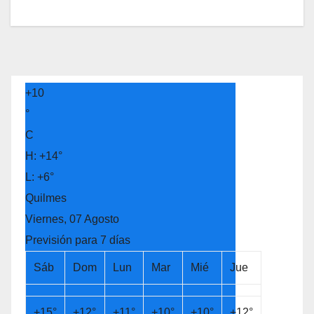
+
10
°
C
H:
+
14°
L:
+
6°
Quilmes
Viernes, 07 Agosto
Previsión para 7 días
Sáb
Dom
Lun
Mar
Mié
Jue
+
15°
+
12°
+
11°
+
10°
+
10°
+
12°