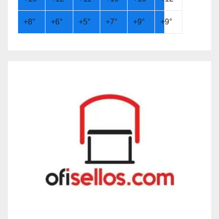
+
8°
+
6°
+
5°
+
7°
+
9°
+
9°