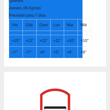
Quilmes
Jueves, 06 Agosto
Previsión para 7 días
Vie
Sáb
Dom
Lun
Mar
Mié
+
15°
+
12°
+
12°
+
11°
+
10°
+
10°
+
7°
+
7°
+
6°
+
5°
+
6°
+
8°