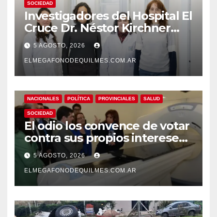
SOCIEDAD
Investigadores del Hospital El
Cruce Dr. Néstor Kirchner
desarrollan un estudio
5 AGOSTO, 2026
pionero sobre el
envejecimiento cerebral y las
ELMEGAFONODEQUILMES.COM.AR
demencias
NACIONALES
POLÍTICA
PROVINCIALES
SALUD
SOCIEDAD
El odio los convence de votar
contra sus propios intereses.
Una Sociedad atrapada en la
5 AGOSTO, 2026
grieta
ELMEGAFONODEQUILMES.COM.AR