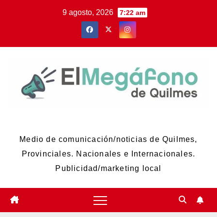
Skip
9 agosto, 2026
7:22 am
to
content
El Megáfono de Quilmes
Medio de comunicación/noticias de Quilmes,
Provinciales. Nacionales e Internacionales.
Publicidad/marketing local