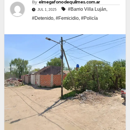
By
elmegafonodequilmes.com.ar
#Barrio Villa Luján
,
JUL 1, 2025
#Detenido
,
#Femicidio
,
#Policía