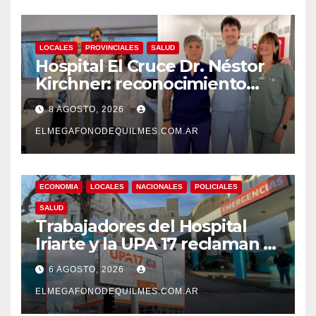
LOCALES
PROVINCIALES
SALUD
Hospital El Cruce Dr. Néstor
Kirchner: reconocimiento
internacional a la calidad de
8 AGOSTO, 2026
su atención
ELMEGAFONODEQUILMES.COM.AR
ECONOMIA
LOCALES
NACIONALES
POLICIALES
SALUD
Trabajadores del Hospital
Iriarte y la UPA 17 reclaman el
pase a planta de becarios y
6 AGOSTO, 2026
mejoras laborales
ELMEGAFONODEQUILMES.COM.AR