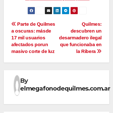
Navegación
Parte de Quilmes
Quilmes:
a oscuras: másde
descubren un
de
17 mil usuarios
desarmadero ilegal
entradas
afectados porun
que funcionaba en
masivo corte de luz
la Ribera
By
elmegafonodequilmes.com.ar