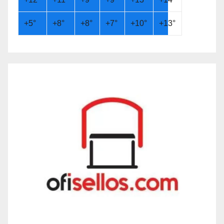
+
5°
+
8°
+
8°
+
7°
+
10°
+
13°