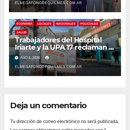
ELMEGAFONODEQUILMES.COM.AR
ECONOMIA
LOCALES
NACIONALES
POLICIALES
SALUD
Trabajadores del Hospital
Iriarte y la UPA 17 reclaman el
pase a planta de becarios y
AGO 6, 2026
mejoras laborales
ELMEGAFONODEQUILMES.COM.AR
Deja un comentario
Tu dirección de correo electrónico no será publicada.