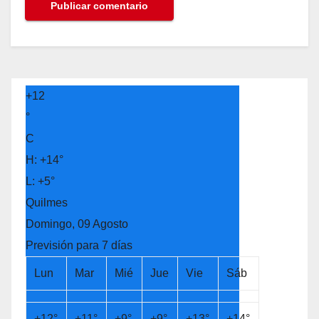
+
12
°
C
H:
+
14°
L:
+
5°
Quilmes
Domingo, 09 Agosto
Previsión para 7 días
Lun
Mar
Mié
Jue
Vie
Sáb
+
12°
+
11°
+
9°
+
9°
+
13°
+
14°