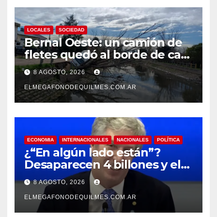
LOCALES
SOCIEDAD
Bernal Oeste: un camión de
fletes quedó al borde de caer
al arroyo Las Piedras
8 AGOSTO, 2026
ELMEGAFONODEQUILMES.COM.AR
ECONOMIA
INTERNACIONALES
NACIONALES
POLÍTICA
¿“En algún lado están”?
Desaparecen 4 billones y el
presidente del BCRA
8 AGOSTO, 2026
responde con una risita
ELMEGAFONODEQUILMES.COM.AR