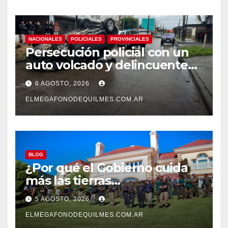
NACIONALES
POLICIALES
PROVINCIALES
Persecución policial con un
auto volcado y delincuentes
detenidos en San Francisco
6 AGOSTO, 2026
Solano
ELMEGAFONODEQUILMES.COM.AR
BLOG
¿Por qué el Gobierno cuida
más las tierras
extranjerizadas que el
5 AGOSTO, 2026
patrimonio de todos los
argentinos?
ELMEGAFONODEQUILMES.COM.AR