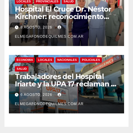
LOCALES
PROVINCIALES
SALUD
Hospital El Cruce Dr. Néstor
Kirchner: reconocimiento
internacional a la calidad de
8 AGOSTO, 2026
su atención
ELMEGAFONODEQUILMES.COM.AR
ECONOMIA
LOCALES
NACIONALES
POLICIALES
SALUD
Trabajadores del Hospital
Iriarte y la UPA 17 reclaman el
pase a planta de becarios y
6 AGOSTO, 2026
mejoras laborales
ELMEGAFONODEQUILMES.COM.AR