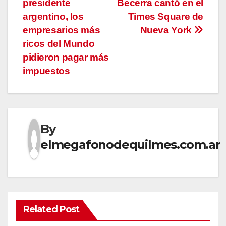
presidente
Becerra cantó en el
entradas
argentino, los
Times Square de
empresarios más
Nueva York
ricos del Mundo
pidieron pagar más
impuestos
By
elmegafonodequilmes.com.ar
Related Post