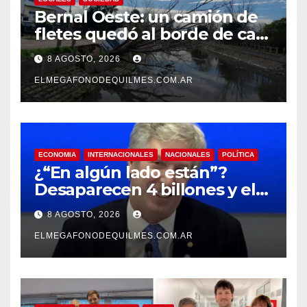
Bernal Oeste: un camión de
fletes quedó al borde de caer
al arroyo Las Piedras
8 AGOSTO, 2026
ELMEGAFONODEQUILMES.COM.AR
ECONOMIA
INTERNACIONALES
NACIONALES
POLÍTICA
¿“En algún lado están”?
Desaparecen 4 billones y el
presidente del BCRA
8 AGOSTO, 2026
responde con una risita
ELMEGAFONODEQUILMES.COM.AR