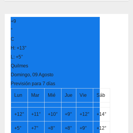
+
9
°
C
H:
+
13°
L:
+
5°
Quilmes
Domingo, 09 Agosto
Previsión para 7 días
Lun
Mar
Mié
Jue
Vie
Sáb
+
12°
+
11°
+
10°
+
9°
+
12°
+
14°
+
5°
+
7°
+
8°
+
8°
+
9°
+
12°