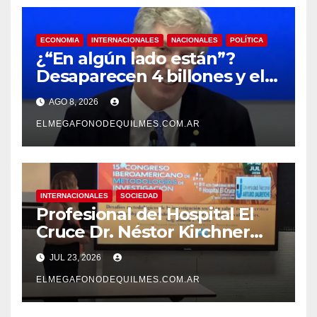
ECONOMIA
INTERNACIONALES
NACIONALES
POLÍTICA
¿“En algún lado están”?
Desaparecen 4 billones y el
presidente del BCRA
AGO 8, 2026
responde con una risita
ELMEGAFONODEQUILMES.COM.AR
INTERNACIONALES
SOCIEDAD
Profesional del Hospital El
Cruce Dr. Néstor Kirchner
participó de un congreso
JUL 23, 2026
internacional en España
ELMEGAFONODEQUILMES.COM.AR