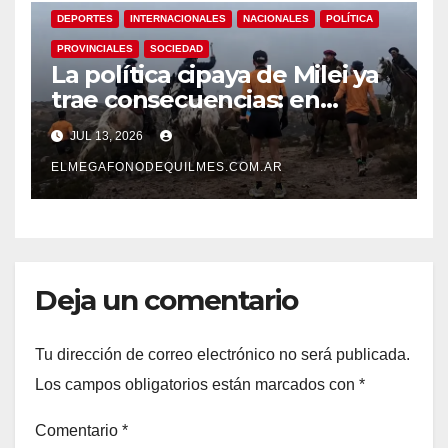
DEPORTES
INTERNACIONALES
NACIONALES
POLÍTICA
PROVINCIALES
SOCIEDAD
La política cipaya de Milei ya
trae consecuencias: en
riesgo el derecho a transitar
JUL 13, 2026
y la soberanía sobre los
recursos naturales
ELMEGAFONODEQUILMES.COM.AR
Deja un comentario
Tu dirección de correo electrónico no será publicada.
Los campos obligatorios están marcados con
*
Comentario
*