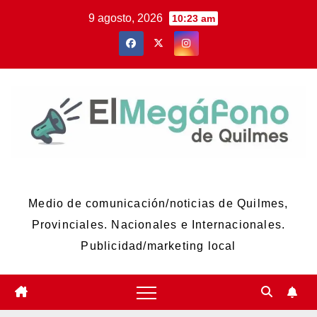
Skip
9 agosto, 2026
10:23 am
to
content
El Megáfono de Quilmes
Medio de comunicación/noticias de Quilmes,
Provinciales. Nacionales e Internacionales.
Publicidad/marketing local