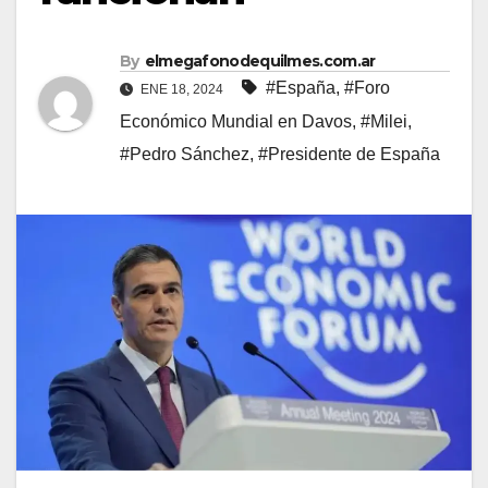
By
elmegafonodequilmes.com.ar
#España
,
#Foro
ENE 18, 2024
Económico Mundial en Davos
,
#Milei
,
#Pedro Sánchez
,
#Presidente de España