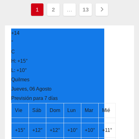
Navegación
1
2
…
13
de
entradas
+
14
°
C
H:
+
15°
L:
+
10°
Quilmes
Jueves, 06 Agosto
Previsión para 7 días
Vie
Sáb
Dom
Lun
Mar
Mié
+
15°
+
12°
+
12°
+
10°
+
10°
+
11°