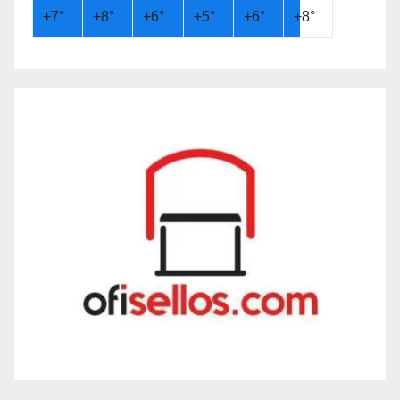
+
7°
+
8°
+
6°
+
5°
+
6°
+
8°