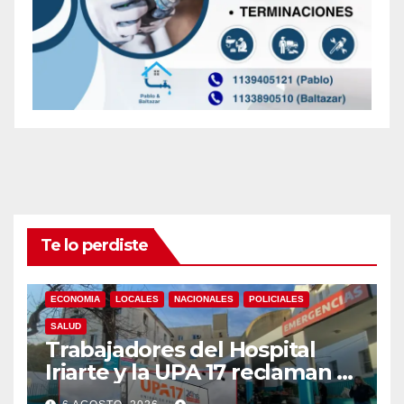
Te lo perdiste
ECONOMIA
LOCALES
NACIONALES
POLICIALES
SALUD
Trabajadores del Hospital
Iriarte y la UPA 17 reclaman el
pase a planta de becarios y