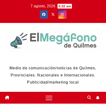
Skip
7 agosto, 2026
6:32 am
to
content
El Megáfono de Quilmes
Medio de comunicación/noticias de Quilmes,
Provinciales. Nacionales e Internacionales.
Publicidad/marketing local