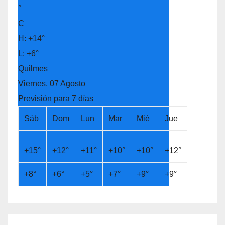
°
C
H:
+
14°
L:
+
6°
Quilmes
Viernes, 07 Agosto
Previsión para 7 días
Sáb
Dom
Lun
Mar
Mié
Jue
+
15°
+
12°
+
11°
+
10°
+
10°
+
12°
+
8°
+
6°
+
5°
+
7°
+
9°
+
9°