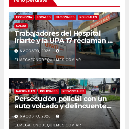
ECONOMIA
LOCALES
NACIONALES
POLICIALES
SALUD
Trabajadores del Hospital
Iriarte y la UPA 17 reclaman el
pase a planta de becarios y
6 AGOSTO, 2026
mejoras laborales
ELMEGAFONODEQUILMES.COM.AR
NACIONALES
POLICIALES
PROVINCIALES
Persecución policial con un
auto volcado y delincuentes
detenidos en San Francisco
6 AGOSTO, 2026
Solano
ELMEGAFONODEQUILMES.COM.AR