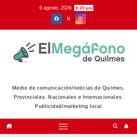
Skip
6 agosto, 2026
8:23 pm
to
content
El Megáfono de Quilmes
Medio de comunicación/noticias de Quilmes,
Provinciales. Nacionales e Internacionales.
Publicidad/marketing local