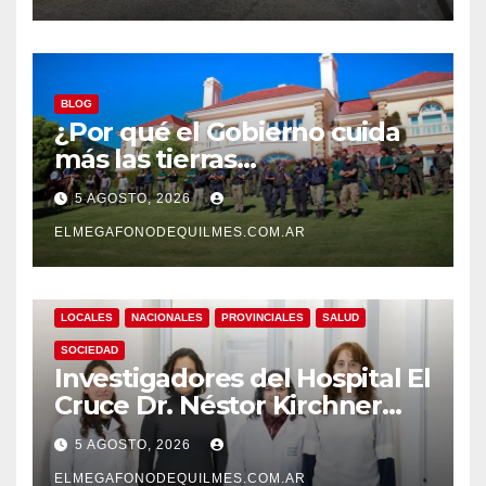
BLOG
¿Por qué el Gobierno cuida
más las tierras
extranjerizadas que el
5 AGOSTO, 2026
patrimonio de todos los
argentinos?
ELMEGAFONODEQUILMES.COM.AR
LOCALES
NACIONALES
PROVINCIALES
SALUD
SOCIEDAD
Investigadores del Hospital El
Cruce Dr. Néstor Kirchner
desarrollan un estudio
5 AGOSTO, 2026
pionero sobre el
ELMEGAFONODEQUILMES.COM.AR