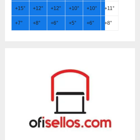
+
15°
+
12°
+
12°
+
10°
+
10°
+
11°
+
7°
+
8°
+
6°
+
5°
+
6°
+
8°