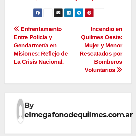
Navegación
Enfrentamiento
Incendio en
Entre Policía y
Quilmes Oeste:
de
Gendarmería en
Mujer y Menor
entradas
Misiones: Reflejo de
Rescatados por
La Crisis Nacional.
Bomberos
Voluntarios
By
elmegafonodequilmes.com.ar