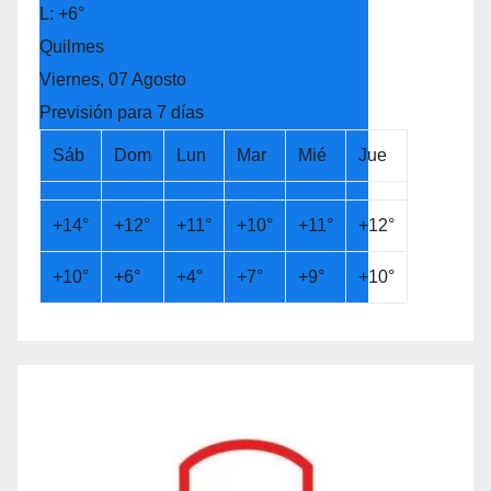
L:
+
6°
Quilmes
Viernes, 07 Agosto
Previsión para 7 días
Sáb
Dom
Lun
Mar
Mié
Jue
+
14°
+
12°
+
11°
+
10°
+
11°
+
12°
+
10°
+
6°
+
4°
+
7°
+
9°
+
10°