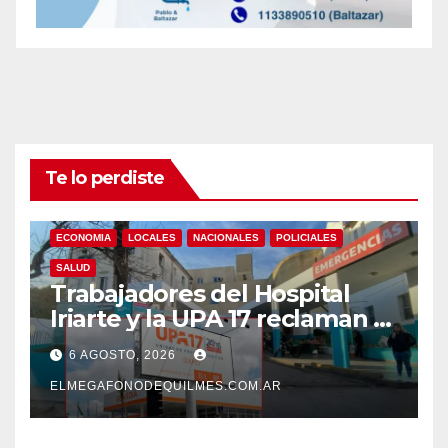
Te lo perdiste
ECONOMIA
LOCALES
NACIONALES
POLICIALES
SALUD
Trabajadores del Hospital
Iriarte y la UPA 17 reclaman el
pase a planta de becarios y
6 AGOSTO, 2026
mejoras laborales
ELMEGAFONODEQUILMES.COM.AR