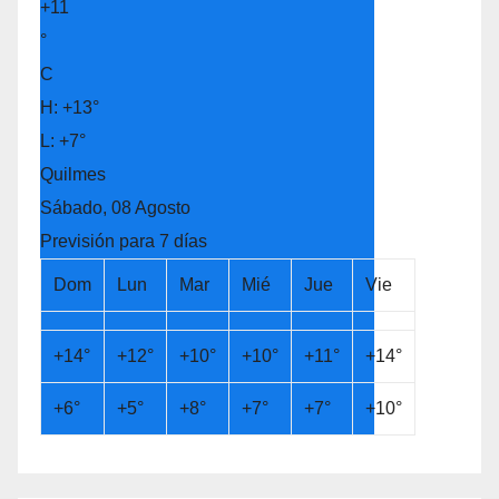
+
11
°
C
H:
+
13°
L:
+
7°
Quilmes
Sábado, 08 Agosto
Previsión para 7 días
Dom
Lun
Mar
Mié
Jue
Vie
+
14°
+
12°
+
10°
+
10°
+
11°
+
14°
+
6°
+
5°
+
8°
+
7°
+
7°
+
10°