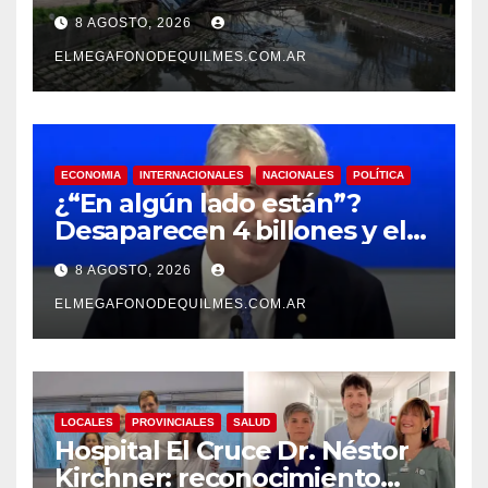
al arroyo Las Piedras
8 AGOSTO, 2026
ELMEGAFONODEQUILMES.COM.AR
ECONOMIA
INTERNACIONALES
NACIONALES
POLÍTICA
¿“En algún lado están”?
Desaparecen 4 billones y el
presidente del BCRA
8 AGOSTO, 2026
responde con una risita
ELMEGAFONODEQUILMES.COM.AR
LOCALES
PROVINCIALES
SALUD
Hospital El Cruce Dr. Néstor
Kirchner: reconocimiento