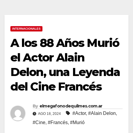
INTERNACIONALES
A los 88 Años Murió
el Actor Alain
Delon, una Leyenda
del Cine Francés
By
elmegafonodequilmes.com.ar
#Actor
,
#Alain Delon
,
AGO 18, 2024
#Cine
,
#Francés
,
#Murió