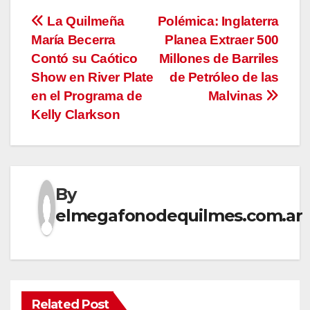
Navegación
La Quilmeña
Polémica: Inglaterra
María Becerra
Planea Extraer 500
de
Contó su Caótico
Millones de Barriles
entradas
Show en River Plate
de Petróleo de las
en el Programa de
Malvinas
Kelly Clarkson
By
elmegafonodequilmes.com.ar
Related Post