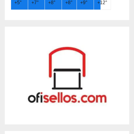
+
5°
+
7°
+
8°
+
8°
+
9°
+
12°