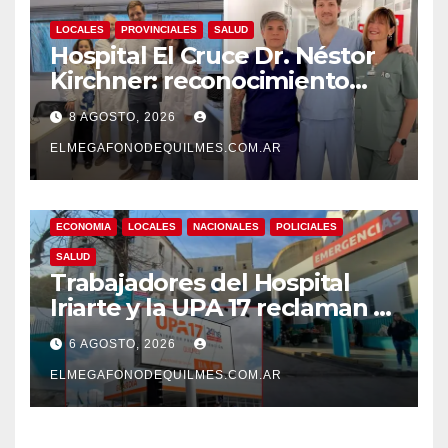
LOCALES
PROVINCIALES
SALUD
Hospital El Cruce Dr. Néstor
Kirchner: reconocimiento
internacional a la calidad de
8 AGOSTO, 2026
su atención
ELMEGAFONODEQUILMES.COM.AR
ECONOMIA
LOCALES
NACIONALES
POLICIALES
SALUD
Trabajadores del Hospital
Iriarte y la UPA 17 reclaman el
pase a planta de becarios y
6 AGOSTO, 2026
mejoras laborales
ELMEGAFONODEQUILMES.COM.AR