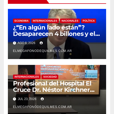
ECONOMIA
INTERNACIONALES
NACIONALES
POLÍTICA
¿“En algún lado están”?
Desaparecen 4 billones y el
presidente del BCRA
AGO 8, 2026
responde con una risita
ELMEGAFONODEQUILMES.COM.AR
INTERNACIONALES
SOCIEDAD
Profesional del Hospital El
Cruce Dr. Néstor Kirchner
participó de un congreso
JUL 23, 2026
internacional en España
ELMEGAFONODEQUILMES.COM.AR