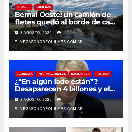
LOCALES
SOCIEDAD
Bernal Oeste: un camión de
fletes quedó al borde de caer
al arroyo Las Piedras
8 AGOSTO, 2026
ELMEGAFONODEQUILMES.COM.AR
ECONOMIA
INTERNACIONALES
NACIONALES
POLÍTICA
¿“En algún lado están”?
Desaparecen 4 billones y el
presidente del BCRA
8 AGOSTO, 2026
responde con una risita
ELMEGAFONODEQUILMES.COM.AR