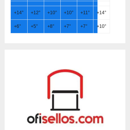
+
14°
+
12°
+
10°
+
10°
+
11°
+
14°
+
6°
+
5°
+
8°
+
7°
+
7°
+
10°