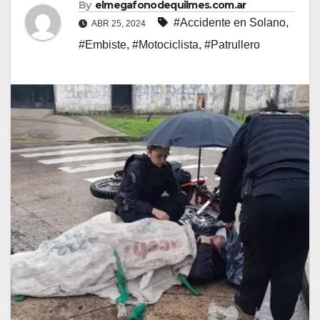
By
elmegafonodequilmes.com.ar
#Accidente en Solano
,
ABR 25, 2024
#Embiste
,
#Motociclista
,
#Patrullero