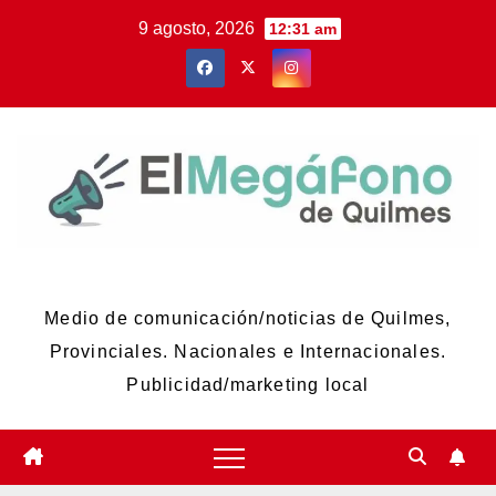
Skip
9 agosto, 2026
12:31 am
to
content
El Megáfono de Quilmes
Medio de comunicación/noticias de Quilmes,
Provinciales. Nacionales e Internacionales.
Publicidad/marketing local