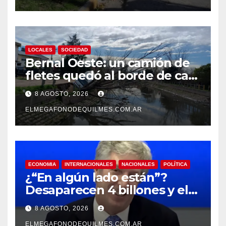
LOCALES
SOCIEDAD
Bernal Oeste: un camión de
fletes quedó al borde de caer
al arroyo Las Piedras
8 AGOSTO, 2026
ELMEGAFONODEQUILMES.COM.AR
ECONOMIA
INTERNACIONALES
NACIONALES
POLÍTICA
¿“En algún lado están”?
Desaparecen 4 billones y el
presidente del BCRA
8 AGOSTO, 2026
responde con una risita
ELMEGAFONODEQUILMES.COM.AR