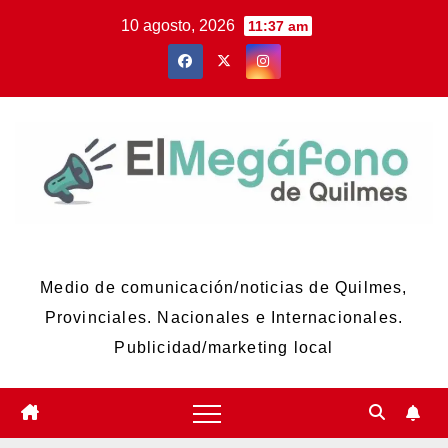
Skip
10 agosto, 2026
11:37 am
to
content
El Megáfono de Quilmes
Medio de comunicación/noticias de Quilmes,
Provinciales. Nacionales e Internacionales.
Publicidad/marketing local