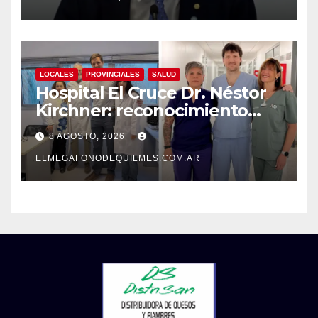
LOCALES
PROVINCIALES
SALUD
Hospital El Cruce Dr. Néstor
Kirchner: reconocimiento
internacional a la calidad de
8 AGOSTO, 2026
su atención
ELMEGAFONODEQUILMES.COM.AR