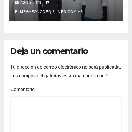
AGO 5, 2026
pionero sobre el
envejecimiento cerebral y las
ELMEGAFONODEQUILMES.COM.AR
demencias
Deja un comentario
Tu dirección de correo electrónico no será publicada.
Los campos obligatorios están marcados con
*
Comentario
*