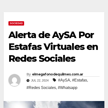
SOCIEDAD
Alerta de AySA Por
Estafas Virtuales en
Redes Sociales
By
elmegafonodequilmes.com.ar
#AySA
,
#Estafas
,
JUL 22, 2024
#Redes Sociales
,
#Whatsapp