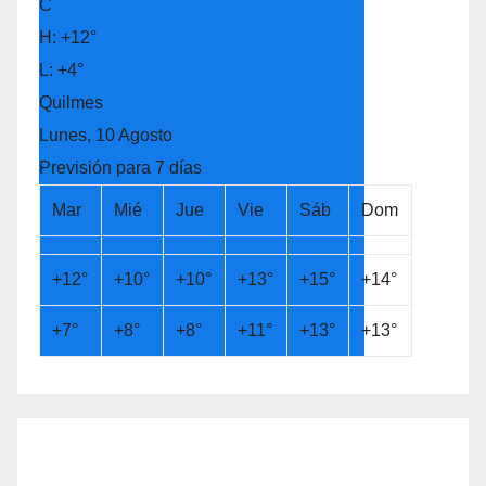
C
H:
+
12°
L:
+
4°
Quilmes
Lunes, 10 Agosto
Previsión para 7 días
Mar
Mié
Jue
Vie
Sáb
Dom
+
12°
+
10°
+
10°
+
13°
+
15°
+
14°
+
7°
+
8°
+
8°
+
11°
+
13°
+
13°