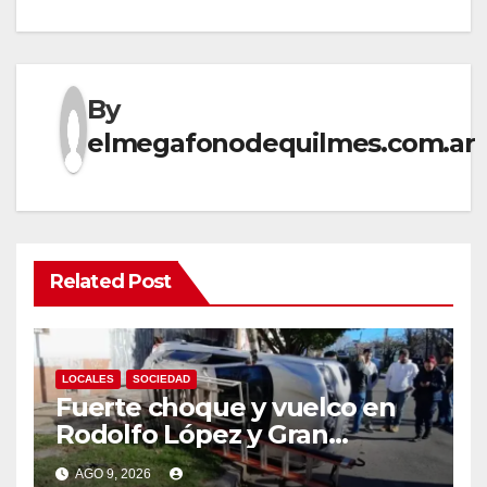
By
elmegafonodequilmes.com.ar
Related Post
LOCALES
SOCIEDAD
Fuerte choque y vuelco en
Rodolfo López y Gran
Canaria, Quilmes Oeste
AGO 9, 2026