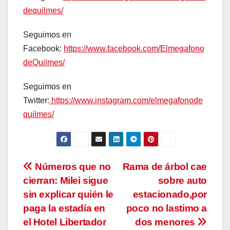
dequilmes/
Seguimos en
Facebook:
https://www.facebook.com/Elmegafono
deQuilmes/
Seguimos en
Twitter:
https://www.instagram.com/elmegafonode
quilmes/
Navegación
Números que no
Rama de árbol cae
cierran: Milei sigue
sobre auto
de
sin explicar quién le
estacionado,por
entradas
paga la estadía en
poco no lastimo a
el Hotel Libertador
dos menores