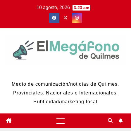
Skip
10 agosto, 2026
3:23 am
to
content
El Megáfono de Quilmes
Medio de comunicación/noticias de Quilmes,
Provinciales. Nacionales e Internacionales.
Publicidad/marketing local