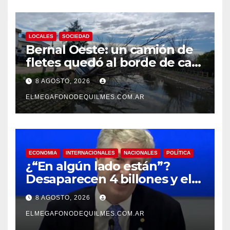
LOCALES
SOCIEDAD
Bernal Oeste: un camión de
fletes quedó al borde de caer
al arroyo Las Piedras
8 AGOSTO, 2026
ELMEGAFONODEQUILMES.COM.AR
ECONOMIA
INTERNACIONALES
NACIONALES
POLÍTICA
¿“En algún lado están”?
Desaparecen 4 billones y el
presidente del BCRA
8 AGOSTO, 2026
responde con una risita
ELMEGAFONODEQUILMES.COM.AR