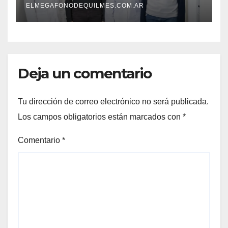
envejecimiento cerebral y las
ELMEGAFONODEQUILMES.COM.AR
demencias
Deja un comentario
Tu dirección de correo electrónico no será publicada.
Los campos obligatorios están marcados con
*
Comentario
*