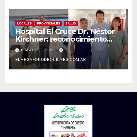
LOCALES
PROVINCIALES
SALUD
Hospital El Cruce Dr. Néstor
Kirchner: reconocimiento
internacional a la calidad de
8 AGOSTO, 2026
su atención
ELMEGAFONODEQUILMES.COM.AR