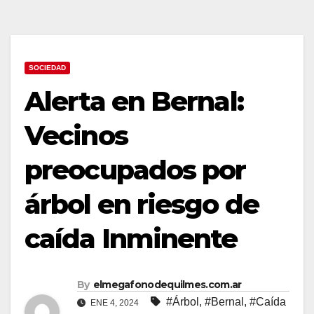
SOCIEDAD
Alerta en Bernal:
Vecinos
preocupados por
árbol en riesgo de
caída Inminente
By
elmegafonodequilmes.com.ar
#Árbol
,
#Bernal
,
#Caída
ENE 4, 2024