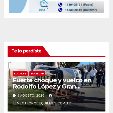
Te lo perdiste
LOCALES
SOCIEDAD
Fuerte choque y vuelco en
Rodolfo López y Gran
Canaria, Quilmes Oeste
9 AGOSTO, 2026
ELMEGAFONODEQUILMES.COM.AR