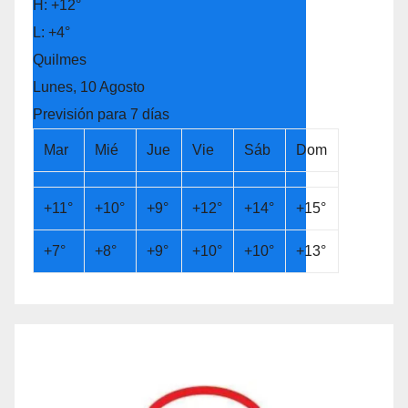
H:
+
12°
L:
+
4°
Quilmes
Lunes, 10 Agosto
Previsión para 7 días
Mar
Mié
Jue
Vie
Sáb
Dom
+
11°
+
10°
+
9°
+
12°
+
14°
+
15°
+
7°
+
8°
+
9°
+
10°
+
10°
+
13°