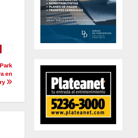
 Park
ra en
try