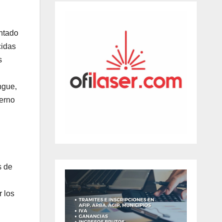
ntado
cidas
s
ngue,
ierno
s de
r los