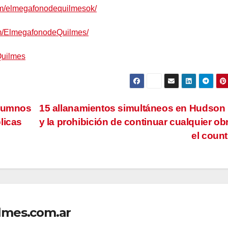
om/elmegafonodequilmesok/
om/ElmegafonodeQuilmes/
Quilmes
alumnos
15 allanamientos simultáneos en Hudson
licas
y la prohibición de continuar cualquier ob
el coun
lmes.com.ar