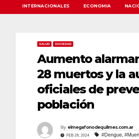
INTERNACIONALES
ECONOMIA
NACI
SALUD
SOCIEDAD
Aumento alarman
28 muertos y la 
oficiales de prev
población
By
elmegafonodequilmes.com.ar
#Dengue
,
#Muer
FEB 28, 2024