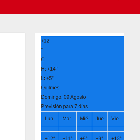
+
12
°
C
H:
+
14°
L:
+
5°
Quilmes
Domingo, 09 Agosto
Previsión para 7 días
Lun
Mar
Mié
Jue
Vie
Sáb
+
12°
+
11°
+
9°
+
9°
+
13°
+
14°