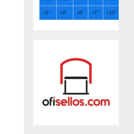
+
5°
+
8°
+
8°
+
7°
+
10°
+
13°