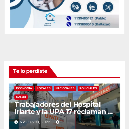
Te lo perdiste
ECONOMIA
LOCALES
NACIONALES
POLICIALES
SALUD
Trabajadores del Hospital
Iriarte y la UPA 17 reclaman el
pase a planta de becarios y
6 AGOSTO, 2026
mejoras laborales