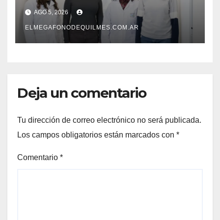
desarrollan un estudio
AGO 5, 2026
pionero sobre el
envejecimiento cerebral y las
ELMEGAFONODEQUILMES.COM.AR
demencias
Deja un comentario
Tu dirección de correo electrónico no será publicada.
Los campos obligatorios están marcados con
*
Comentario
*