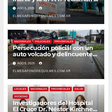
pase a planta de becarios y
AGO 6, 2026
mejoras laborales
ELMEGAFONODEQUILMES.COM.AR
NACIONALES
POLICIALES
PROVINCIALES
Persecución policial con un
auto volcado y delincuentes
detenidos en San Francisco
AGO 6, 2026
Solano
ELMEGAFONODEQUILMES.COM.AR
LOCALES
NACIONALES
PROVINCIALES
SALUD
SOCIEDAD
Investigadores del Hospital
El Cruce Dr. Néstor Kirchner