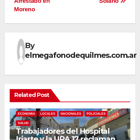
Arrestado en
Solano
Moreno
By
elmegafonodequilmes.com.ar
Related Post
ECONOMIA
LOCALES
NACIONALES
POLICIALES
SALUD
Trabajadores del Hospital
Iriarte y la UPA 17 reclaman el