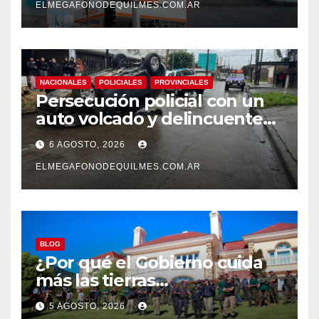
ELMEGAFONODEQUILMES.COM.AR
NACIONALES
POLICIALES
PROVINCIALES
Persecución policial con un
auto volcado y delincuentes
detenidos en San Francisco
6 AGOSTO, 2026
Solano
ELMEGAFONODEQUILMES.COM.AR
BLOG
¿Por qué el Gobierno cuida
más las tierras
extranjerizadas que el
5 AGOSTO, 2026
patrimonio de todos los