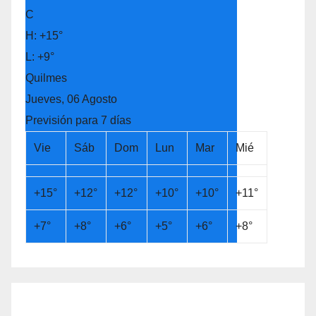
C
H:
+
15°
L:
+
9°
Quilmes
Jueves, 06 Agosto
Previsión para 7 días
Vie
Sáb
Dom
Lun
Mar
Mié
+
15°
+
12°
+
12°
+
10°
+
10°
+
11°
+
7°
+
8°
+
6°
+
5°
+
6°
+
8°