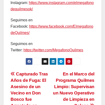
Instagram:
https://www.instagram.com/elmegafono
dequilmesok/
Seguimos en
Facebook:
https://www.facebook.com/Elmegafono
deQuilmes/
Seguimos en
Twitter:
https://twitter.com/MegafonoQuilmes
Navegación
Capturado Tras
En el Marco del
Años de Fuga: El
Programa Quilmes
de
Asesino de un
Limpio: Supervisan
entradas
Vecino en Don
un Nuevo Operativo
Bosco fue
de Limpieza en