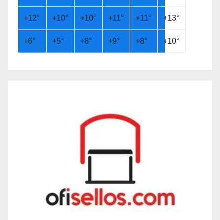
+
12°
+
10°
+
10°
+
11°
+
11°
+
13°
+
6°
+
5°
+
8°
+
9°
+
8°
+
10°