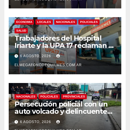
ECONOMIA
LOCALES
NACIONALES
POLICIALES
SALUD
Trabajadores del Hospital
Iriarte y la UPA 17 reclaman el
pase a planta de becarios y
6 AGOSTO, 2026
mejoras laborales
ELMEGAFONODEQUILMES.COM.AR
NACIONALES
POLICIALES
PROVINCIALES
Persecución policial con un
auto volcado y delincuentes
detenidos en San Francisco
6 AGOSTO, 2026
Solano