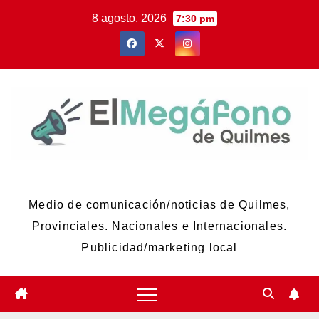
Skip
8 agosto, 2026
7:30 pm
to
content
El Megáfono de Quilmes
Medio de comunicación/noticias de Quilmes,
Provinciales. Nacionales e Internacionales.
Publicidad/marketing local