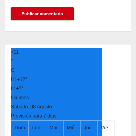
+
11
°
C
H:
+
12°
L:
+
7°
Quilmes
Sábado, 08 Agosto
Previsión para 7 días
Dom
Lun
Mar
Mié
Jue
Vie