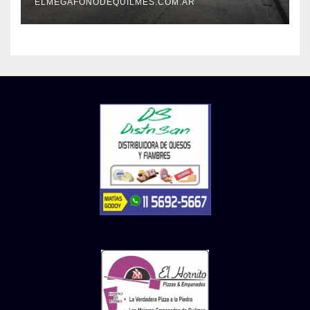
ELMEGAFONODEQUILMES.COM.AR