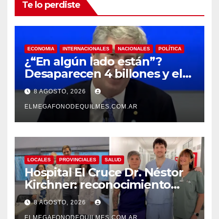
Te lo perdiste
ECONOMIA
INTERNACIONALES
NACIONALES
POLÍTICA
¿“En algún lado están”?
Desaparecen 4 billones y el
presidente del BCRA
8 AGOSTO, 2026
responde con una risita
ELMEGAFONODEQUILMES.COM.AR
LOCALES
PROVINCIALES
SALUD
Hospital El Cruce Dr. Néstor
Kirchner: reconocimiento
internacional a la calidad de
8 AGOSTO, 2026
su atención
ELMEGAFONODEQUILMES.COM.AR