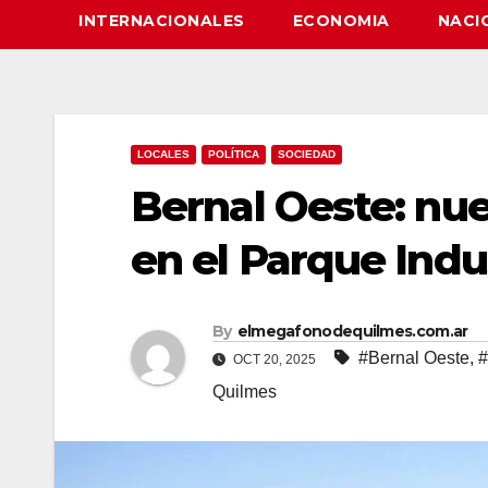
INTERNACIONALES
ECONOMIA
NACI
LOCALES
POLÍTICA
SOCIEDAD
Bernal Oeste: nu
en el Parque Indu
By
elmegafonodequilmes.com.ar
#Bernal Oeste
,
#
OCT 20, 2025
Quilmes