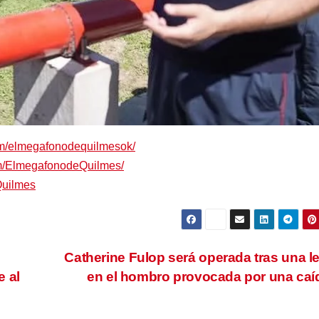
om/elmegafonodequilmesok/
om/ElmegafonodeQuilmes/
Quilmes
Catherine Fulop será operada tras una l
e al
en el hombro provocada por una ca