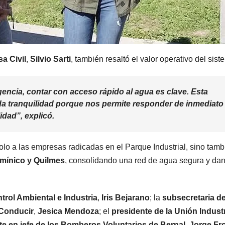
a Civil
,
Silvio Sarti
, también resaltó el valor operativo del sist
encia, contar con acceso rápido al agua es clave. Esta
da tranquilidad porque nos permite responder de inmediato
idad”, explicó.
olo a las empresas radicadas en el Parque Industrial, sino tamb
omínico y Quilmes
, consolidando una red de agua segura y da
trol Ambiental e Industria
,
Iris Bejarano
; la
subsecretaria d
 Conducir
,
Jesica Mendoza
; el
presidente de la Unión Industr
 en jefe de los Bomberos Voluntarios de Bernal
,
Jorge Fr