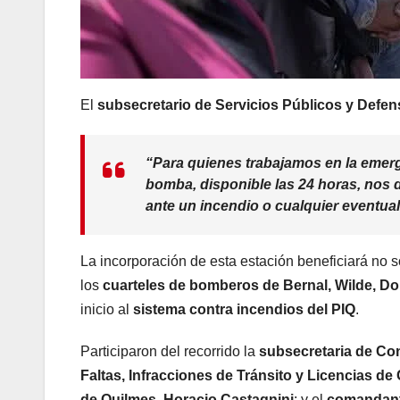
El
subsecretario de Servicios Públicos y Defens
“Para quienes trabajamos en la emerg
bomba, disponible las 24 horas, nos 
ante un incendio o cualquier eventual
La incorporación de esta estación beneficiará no s
los
cuarteles de bomberos de Bernal, Wilde, D
inicio al
sistema contra incendios del PIQ
.
Participaron del recorrido la
subsecretaria de Con
Faltas, Infracciones de Tránsito y Licencias de
de Quilmes
,
Horacio Castagnini
; y el
comandante