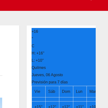
+
16
°
C
H:
+
16°
L:
+
10°
Quilmes
Jueves, 06 Agosto
Previsión para 7 días
Vie
Sáb
Dom
Lun
Mar
Mi
+
15°
+
12°
+
12°
+
11°
+
10°
+
1