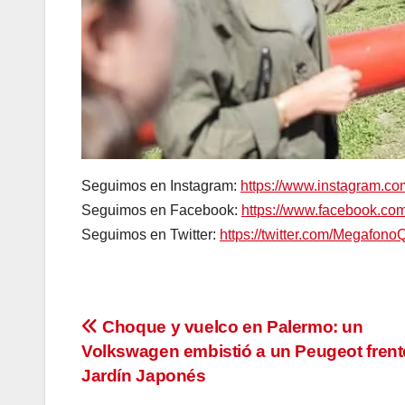
Seguimos en Instagram:
https://www.instagram.c
Seguimos en Facebook:
https://www.facebook.c
Seguimos en Twitter:
https://twitter.com/Megafono
Navegación
Choque y vuelco en Palermo: un
Volkswagen embistió a un Peugeot frent
de
Jardín Japonés