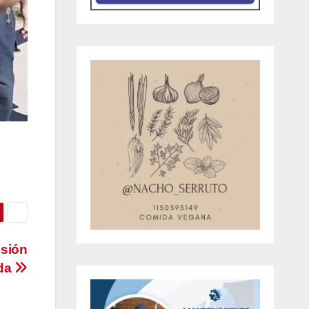
esión
ída