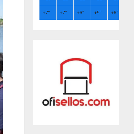
+
7°
+
7°
+
6°
+
5°
+
6°
+
8