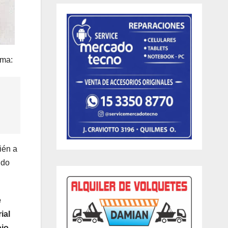
ema:
ién a
ndo
e
ial
oio
,