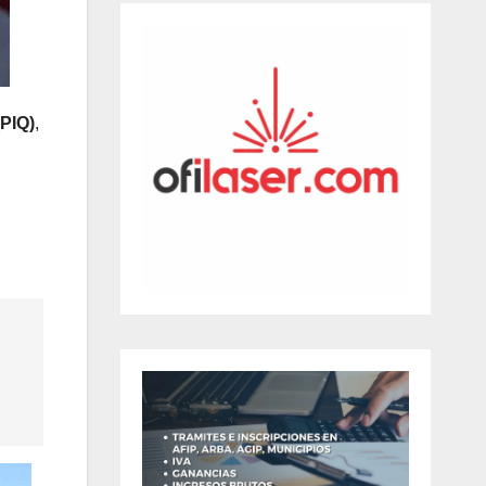
(PIQ)
,