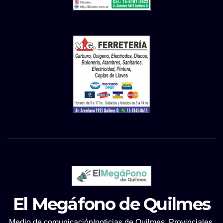
El Megáfono de Quilmes
Medio de comunicación/noticias de Quilmes, Provinciales.