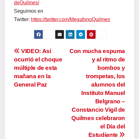
deQuilmes/
Seguimos en
Twitter:
https://twitter.com/MegafonoQuilmes
Navegación
VIDEO: Así
Con mucha espuma
ocurrió el choque
y al ritmo de
de
múltiple de esta
bombos y
entradas
mañana en la
trompetas, los
General Paz
alumnos del
Instituto Manuel
Belgrano –
Constancio Vigil de
Quilmes celebraron
el Día del
Estudiante