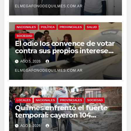
pionero sobre el
envejecimiento cerebral y las
ELMEGAFONODEQUILMES.COM.AR
demencias
NACIONALES
POLÍTICA
PROVINCIALES
SALUD
SOCIEDAD
El odio los convence de votar
contra sus propios intereses.
Una Sociedad atrapada en la
AGO 5, 2026
grieta
ELMEGAFONODEQUILMES.COM.AR
LOCALES
NACIONALES
PROVINCIALES
SOCIEDAD
Quilmes enfrentó el fuerte
temporal: cayeron 104
milímetros de lluvia en 24
AGO 1, 2026
horas.