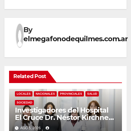
By
elmegafonodequilmes.com.ar
Related Post
LOCALES
NACIONALES
PROVINCIALES
SALUD
SOCIEDAD
Investigadores del Hospital
El Cruce Dr. Néstor Kirchner
desarrollan un estudio
AGO 5, 2026