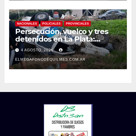
NACIONALES
POLICIALES
PROVINCIALES
Persecución, vuelco y tres
detenidos en La Plata:
recuperaron motos robadas
4 AGOSTO, 2026
tras un operativo policial
ELMEGAFONODEQUILMES.COM.AR