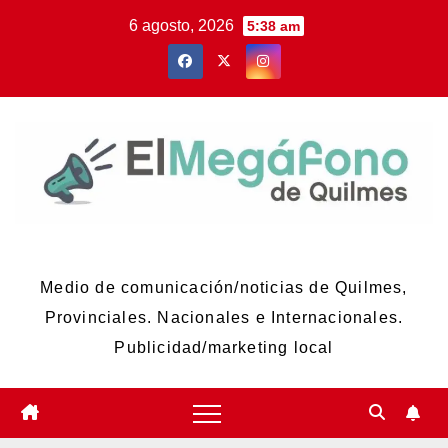
Skip
6 agosto, 2026
5:38 am
to
content
El Megáfono de Quilmes
Medio de comunicación/noticias de Quilmes,
Provinciales. Nacionales e Internacionales.
Publicidad/marketing local