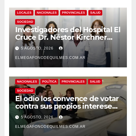
LOCALES
NACIONALES
PROVINCIALES
SALUD
SOCIEDAD
Investigadores del Hospital El
Cruce Dr. Néstor Kirchner
desarrollan un estudio
5 AGOSTO, 2026
pionero sobre el
envejecimiento cerebral y las
ELMEGAFONODEQUILMES.COM.AR
demencias
NACIONALES
POLÍTICA
PROVINCIALES
SALUD
SOCIEDAD
El odio los convence de votar
contra sus propios intereses.
Una Sociedad atrapada en la
5 AGOSTO, 2026
grieta
ELMEGAFONODEQUILMES.COM.AR