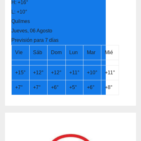
H:
+
16°
L:
+
10°
Quilmes
Jueves, 06 Agosto
Previsión para 7 días
Vie
Sáb
Dom
Lun
Mar
Mié
+
15°
+
12°
+
12°
+
11°
+
10°
+
11°
+
7°
+
7°
+
6°
+
5°
+
6°
+
8°