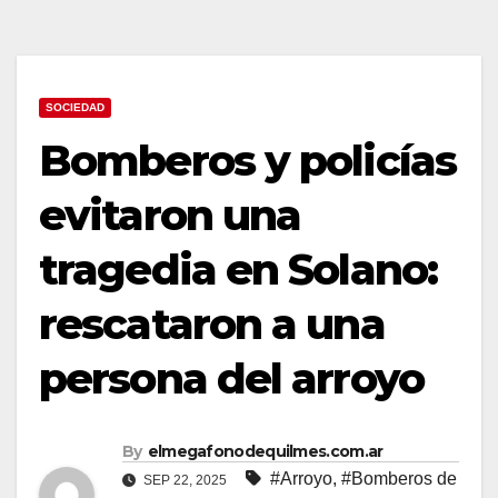
SOCIEDAD
Bomberos y policías
evitaron una
tragedia en Solano:
rescataron a una
persona del arroyo
By
elmegafonodequilmes.com.ar
#Arroyo
,
#Bomberos de
SEP 22, 2025