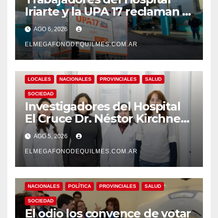
Iriarte y la UPA 17 reclaman el
pase a planta de becarios y
AGO 6, 2026
mejoras laborales
ELMEGAFONODEQUILMES.COM.AR
LOCALES
NACIONALES
PROVINCIALES
SALUD
SOCIEDAD
Investigadores del Hospital
El Cruce Dr. Néstor Kirchner
desarrollan un estudio
AGO 5, 2026
pionero sobre el
envejecimiento cerebral y las
ELMEGAFONODEQUILMES.COM.AR
demencias
NACIONALES
POLÍTICA
PROVINCIALES
SALUD
SOCIEDAD
El odio los convence de votar