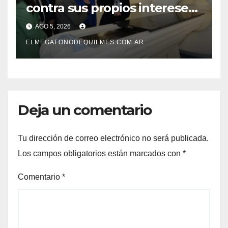
contra sus propios intereses.
Una Sociedad atrapada en la
AGO 5, 2026
grieta
ELMEGAFONODEQUILMES.COM.AR
Deja un comentario
Tu dirección de correo electrónico no será publicada.
Los campos obligatorios están marcados con
*
Comentario
*