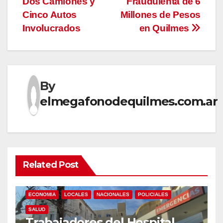
Dos Camiones y
Fraudulenta de 6
entradas
Cinco Autos
Millones de Pesos
Involucrados
en Quilmes
By
elmegafonodequilmes.com.ar
Related Post
ECONOMIA
LOCALES
NACIONALES
POLICIALES
SALUD
Trabajadores del Hospital