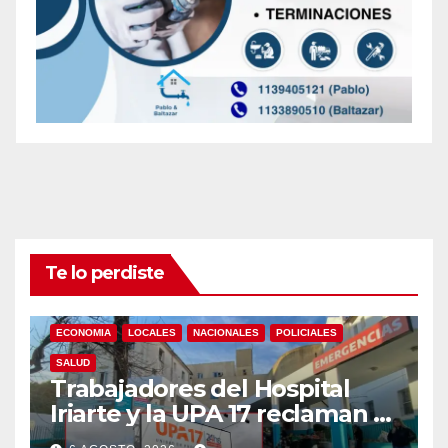
Te lo perdiste
ECONOMIA
LOCALES
NACIONALES
POLICIALES
SALUD
Trabajadores del Hospital
Iriarte y la UPA 17 reclaman el
pase a planta de becarios y