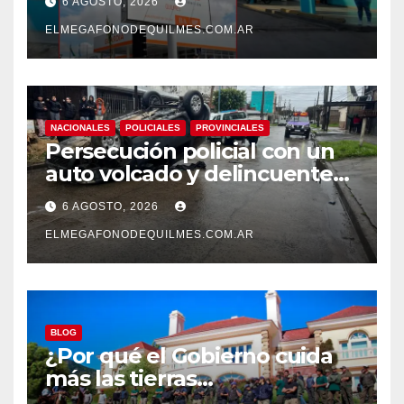
6 AGOSTO, 2026
mejoras laborales
ELMEGAFONODEQUILMES.COM.AR
NACIONALES
POLICIALES
PROVINCIALES
Persecución policial con un
auto volcado y delincuentes
detenidos en San Francisco
6 AGOSTO, 2026
Solano
ELMEGAFONODEQUILMES.COM.AR
BLOG
¿Por qué el Gobierno cuida
más las tierras
extranjerizadas que el