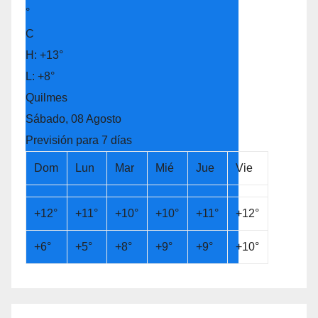
°
C
H:
+
13°
L:
+
8°
Quilmes
Sábado, 08 Agosto
Previsión para 7 días
Dom
Lun
Mar
Mié
Jue
Vie
+
12°
+
11°
+
10°
+
10°
+
11°
+
12°
+
6°
+
5°
+
8°
+
9°
+
9°
+
10°