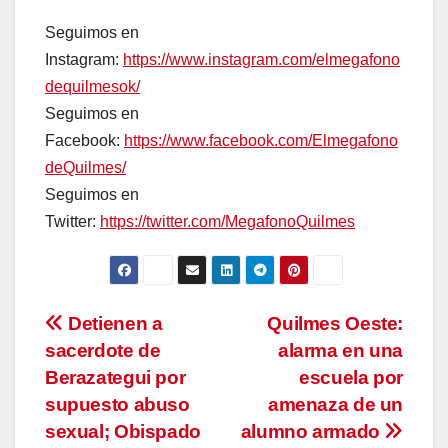
Seguimos en
Instagram:
https://www.instagram.com/elmegafono
dequilmesok/
Seguimos en
Facebook:
https://www.facebook.com/Elmegafono
deQuilmes/
Seguimos en
Twitter:
https://twitter.com/MegafonoQuilmes
Navegación
Detienen a
Quilmes Oeste:
sacerdote de
alarma en una
de
Berazategui por
escuela por
entradas
supuesto abuso
amenaza de un
sexual; Obispado
alumno armado