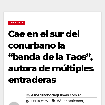
POLICIALES
Cae en el sur del
conurbano la
“banda de la Taos”,
autora de múltiples
entraderas
By
elmegafonodequilmes.com.ar
#Allanamientos
,
JUN 10, 2025