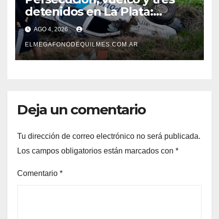
detenidos en La Plata:
recuperaron motos robadas
AGO 4, 2026
tras un operativo policial
ELMEGAFONODEQUILMES.COM.AR
Deja un comentario
Tu dirección de correo electrónico no será publicada.
Los campos obligatorios están marcados con
*
Comentario
*