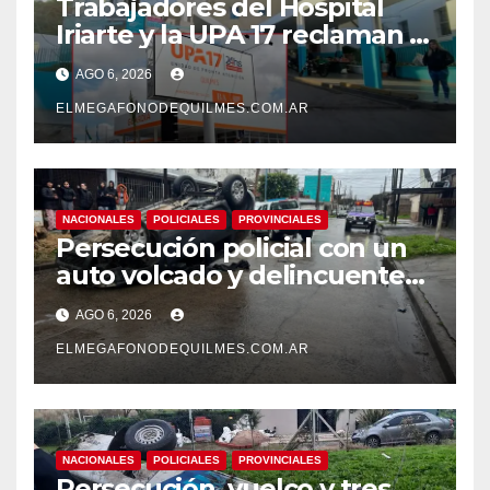
Trabajadores del Hospital
Iriarte y la UPA 17 reclaman el
pase a planta de becarios y
AGO 6, 2026
mejoras laborales
ELMEGAFONODEQUILMES.COM.AR
NACIONALES
POLICIALES
PROVINCIALES
Persecución policial con un
auto volcado y delincuentes
detenidos en San Francisco
AGO 6, 2026
Solano
ELMEGAFONODEQUILMES.COM.AR
NACIONALES
POLICIALES
PROVINCIALES
Persecución, vuelco y tres