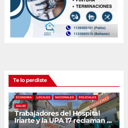
Te lo perdiste
ECONOMIA
LOCALES
NACIONALES
POLICIALES
SALUD
Trabajadores del Hospital
Iriarte y la UPA 17 reclaman el
pase a planta de becarios y