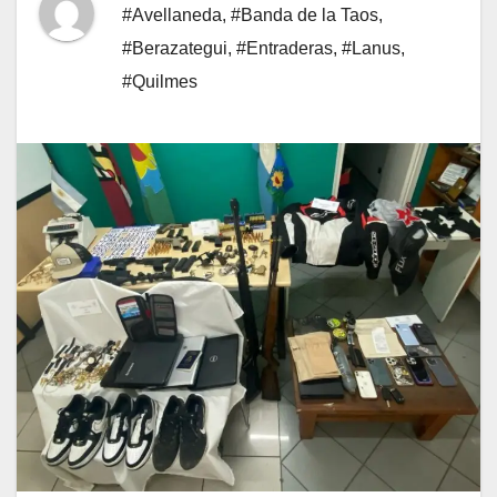
#Avellaneda
,
#Banda de la Taos
,
#Berazategui
,
#Entraderas
,
#Lanus
,
#Quilmes