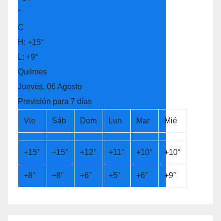
°
C
H:
+
15°
L:
+
9°
Quilmes
Jueves, 06 Agosto
Previsión para 7 días
Vie
Sáb
Dom
Lun
Mar
Mié
+
15°
+
15°
+
12°
+
11°
+
10°
+
10°
+
8°
+
8°
+
6°
+
5°
+
6°
+
9°