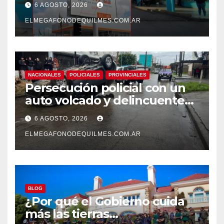
6 AGOSTO, 2026
mejoras laborales
ELMEGAFONODEQUILMES.COM.AR
NACIONALES
POLICIALES
PROVINCIALES
Persecución policial con un
auto volcado y delincuentes
detenidos en San Francisco
6 AGOSTO, 2026
Solano
ELMEGAFONODEQUILMES.COM.AR
BLOG
¿Por qué el Gobierno cuida
más las tierras