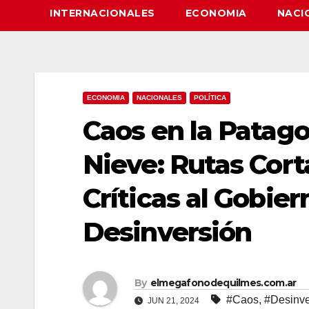
INTERNACIONALES
ECONOMIA
NACI
ECONOMIA
NACIONALES
POLÍTICA
Caos en la Patag
Nieve: Rutas Cor
Críticas al Gobie
Desinversión
By
elmegafonodequilmes.com.ar
#Caos
,
#Desinve
JUN 21, 2024