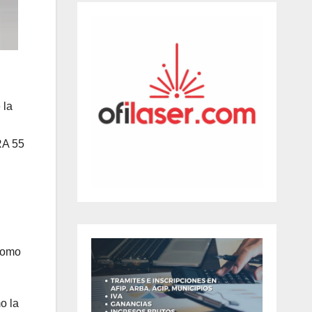
 la
RA 55
 como
o la