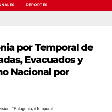
ONALES
DEPORTES
onia por Temporal de
tadas, Evacuados y
rno Nacional por
rsión
,
#Patagonia
,
#Temporal