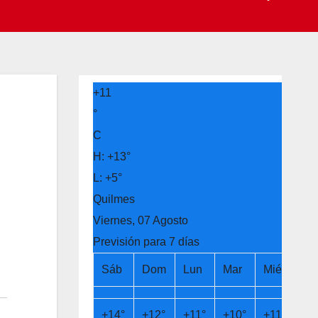
+
11
°
C
H:
+
13°
L:
+
5°
Quilmes
Viernes, 07 Agosto
Previsión para 7 días
Sáb
Dom
Lun
Mar
Mié
Ju
+
14°
+
12°
+
11°
+
10°
+
11°
+
1