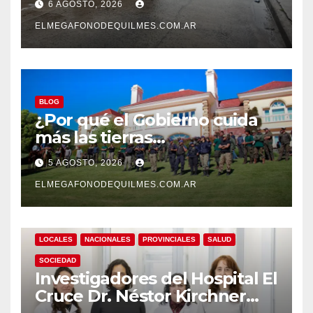
6 AGOSTO, 2026
Solano
ELMEGAFONODEQUILMES.COM.AR
BLOG
¿Por qué el Gobierno cuida
más las tierras
extranjerizadas que el
5 AGOSTO, 2026
patrimonio de todos los
argentinos?
ELMEGAFONODEQUILMES.COM.AR
LOCALES
NACIONALES
PROVINCIALES
SALUD
SOCIEDAD
Investigadores del Hospital El
Cruce Dr. Néstor Kirchner