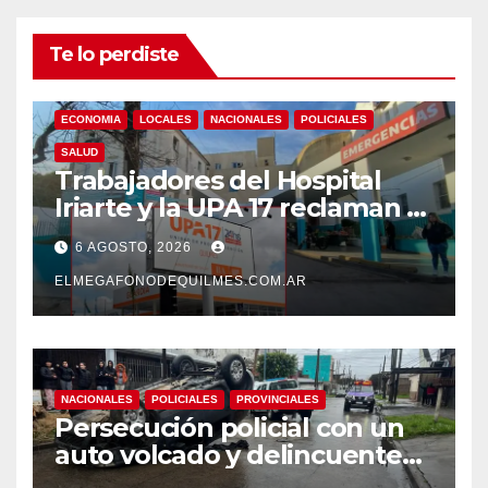
Te lo perdiste
ECONOMIA
LOCALES
NACIONALES
POLICIALES
SALUD
Trabajadores del Hospital
Iriarte y la UPA 17 reclaman el
pase a planta de becarios y
6 AGOSTO, 2026
mejoras laborales
ELMEGAFONODEQUILMES.COM.AR
NACIONALES
POLICIALES
PROVINCIALES
Persecución policial con un
auto volcado y delincuentes
detenidos en San Francisco