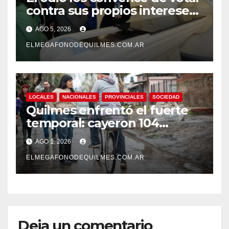
contra sus propios intereses.
Una Sociedad atrapada en la
AGO 5, 2026
grieta
ELMEGAFONODEQUILMES.COM.AR
LOCALES
NACIONALES
PROVINCIALES
SOCIEDAD
Quilmes enfrentó el fuerte
temporal: cayeron 104
milímetros de lluvia en 24
AGO 1, 2026
horas.
ELMEGAFONODEQUILMES.COM.AR
Deja un comentario