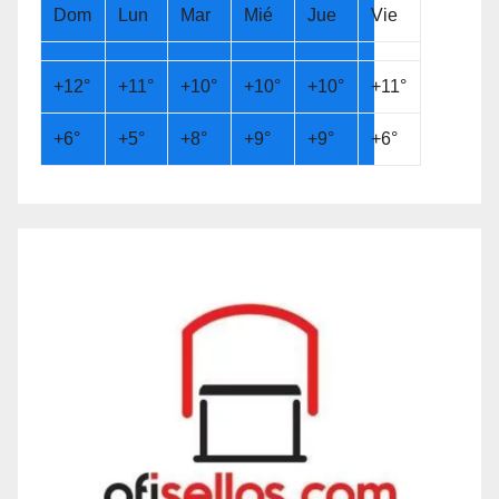
Dom
Lun
Mar
Mié
Jue
Vie
+
12°
+
11°
+
10°
+
10°
+
10°
+
11°
+
6°
+
5°
+
8°
+
9°
+
9°
+
6°