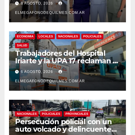
8 AGOSTO, 2026
su atención
ELMEGAFONODEQUILMES.COM.AR
ECONOMIA
LOCALES
NACIONALES
POLICIALES
SALUD
Trabajadores del Hospital
Iriarte y la UPA 17 reclaman el
pase a planta de becarios y
6 AGOSTO, 2026
mejoras laborales
ELMEGAFONODEQUILMES.COM.AR
NACIONALES
POLICIALES
PROVINCIALES
Persecución policial con un
auto volcado y delincuentes