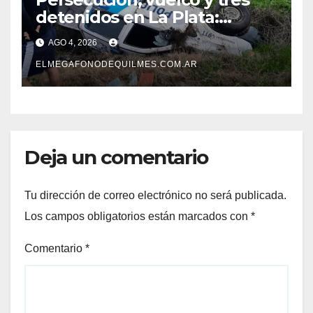
detenidos en La Plata:
recuperaron motos robadas
AGO 4, 2026
tras un operativo policial
ELMEGAFONODEQUILMES.COM.AR
Deja un comentario
Tu dirección de correo electrónico no será publicada.
Los campos obligatorios están marcados con
*
Comentario
*