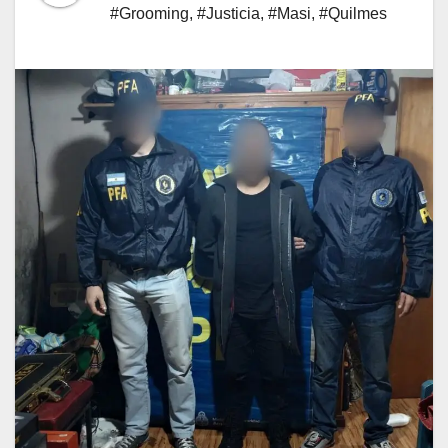
#Grooming
,
#Justicia
,
#Masi
,
#Quilmes