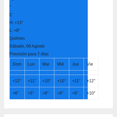
°
C
H:
+
13°
L:
+
8°
Quilmes
Sábado, 08 Agosto
Previsión para 7 días
Dom
Lun
Mar
Mié
Jue
Vie
+
12°
+
11°
+
10°
+
10°
+
11°
+
12°
+
6°
+
5°
+
8°
+
9°
+
9°
+
10°