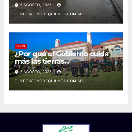
detenidos en San Francisco
6 AGOSTO, 2026
Solano
ELMEGAFONODEQUILMES.COM.AR
BLOG
¿Por qué el Gobierno cuida
más las tierras
extranjerizadas que el
5 AGOSTO, 2026
patrimonio de todos los
argentinos?
ELMEGAFONODEQUILMES.COM.AR