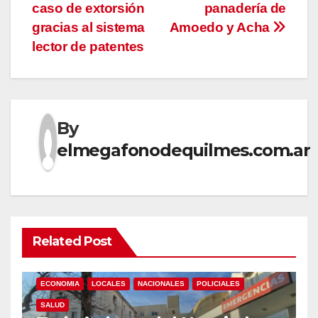
entradas
caso de extorsión
panadería de
gracias al sistema
Amoedo y Acha
lector de patentes
By
elmegafonodequilmes.com.ar
Related Post
ECONOMIA
LOCALES
NACIONALES
POLICIALES
SALUD