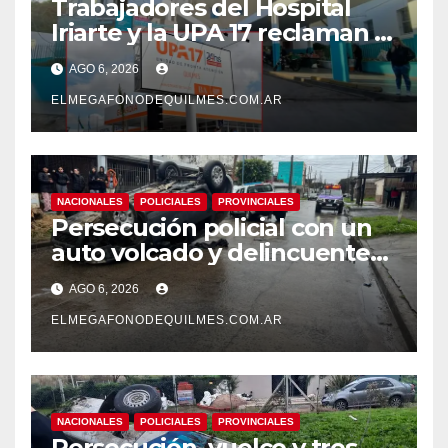
Trabajadores del Hospital
Iriarte y la UPA 17 reclaman el
pase a planta de becarios y
AGO 6, 2026
mejoras laborales
ELMEGAFONODEQUILMES.COM.AR
NACIONALES
POLICIALES
PROVINCIALES
Persecución policial con un
auto volcado y delincuentes
detenidos en San Francisco
AGO 6, 2026
Solano
ELMEGAFONODEQUILMES.COM.AR
NACIONALES
POLICIALES
PROVINCIALES
Persecución, vuelco y tres