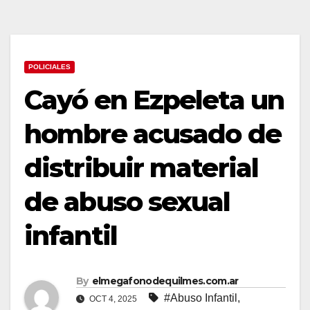
POLICIALES
Cayó en Ezpeleta un
hombre acusado de
distribuir material
de abuso sexual
infantil
By
elmegafonodequilmes.com.ar
#Abuso Infantil
,
OCT 4, 2025