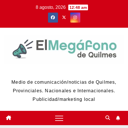
Skip
8 agosto, 2026
12:48 am
to
content
El Megáfono de Quilmes
Medio de comunicación/noticias de Quilmes,
Provinciales. Nacionales e Internacionales.
Publicidad/marketing local