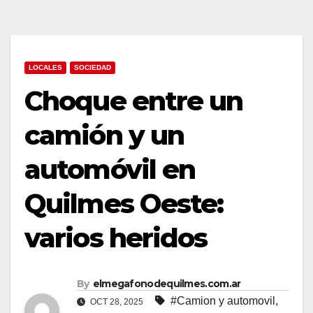
LOCALES
SOCIEDAD
Choque entre un
camión y un
automóvil en
Quilmes Oeste:
varios heridos
By
elmegafonodequilmes.com.ar
#Camion y automovil
,
OCT 28, 2025