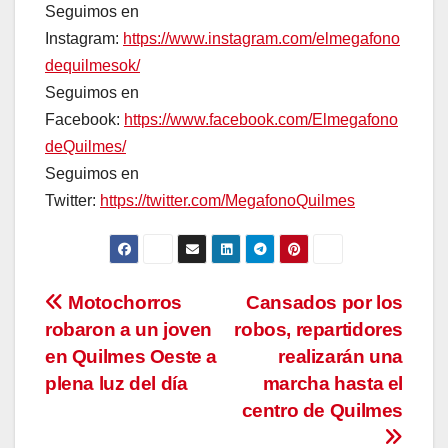
Seguimos en
Instagram:
https://www.instagram.com/elmegafono
dequilmesok/
Seguimos en
Facebook:
https://www.facebook.com/Elmegafono
deQuilmes/
Seguimos en
Twitter:
https://twitter.com/MegafonoQuilmes
Navegación
Motochorros
Cansados por los
robaron a un joven
robos, repartidores
de
en Quilmes Oeste a
realizarán una
entradas
plena luz del día
marcha hasta el
centro de Quilmes