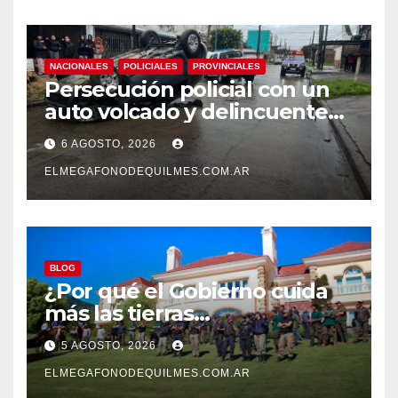
NACIONALES
POLICIALES
PROVINCIALES
Persecución policial con un
auto volcado y delincuentes
detenidos en San Francisco
6 AGOSTO, 2026
Solano
ELMEGAFONODEQUILMES.COM.AR
BLOG
¿Por qué el Gobierno cuida
más las tierras
extranjerizadas que el
5 AGOSTO, 2026
patrimonio de todos los
argentinos?
ELMEGAFONODEQUILMES.COM.AR