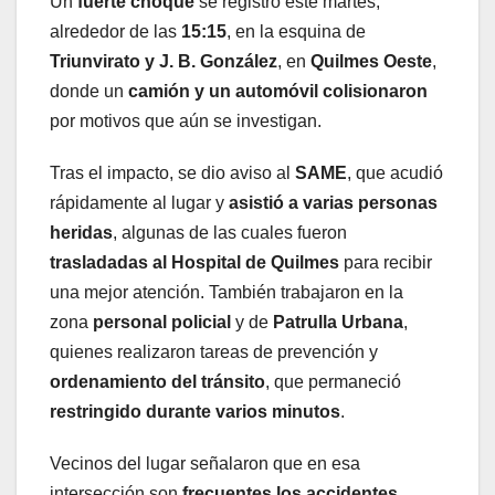
Un
fuerte choque
se registró este martes,
alrededor de las
15:15
, en la esquina de
Triunvirato y J. B. González
, en
Quilmes Oeste
,
donde un
camión y un automóvil colisionaron
por motivos que aún se investigan.
Tras el impacto, se dio aviso al
SAME
, que acudió
rápidamente al lugar y
asistió a varias personas
heridas
, algunas de las cuales fueron
trasladadas al Hospital de Quilmes
para recibir
una mejor atención. También trabajaron en la
zona
personal policial
y de
Patrulla Urbana
,
quienes realizaron tareas de prevención y
ordenamiento del tránsito
, que permaneció
restringido durante varios minutos
.
Vecinos del lugar señalaron que en esa
intersección son
frecuentes los accidentes
,