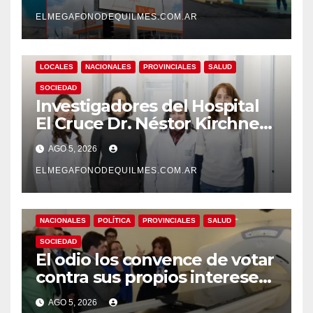
mejoras laborales
ELMEGAFONODEQUILMES.COM.AR
LOCALES
NACIONALES
PROVINCIALES
SALUD
SOCIEDAD
Investigadores del Hospital
El Cruce Dr. Néstor Kirchner
desarrollan un estudio
AGO 5, 2026
pionero sobre el
envejecimiento cerebral y las
ELMEGAFONODEQUILMES.COM.AR
demencias
NACIONALES
POLÍTICA
PROVINCIALES
SALUD
SOCIEDAD
El odio los convence de votar
contra sus propios intereses.
Una Sociedad atrapada en la
AGO 5, 2026
grieta