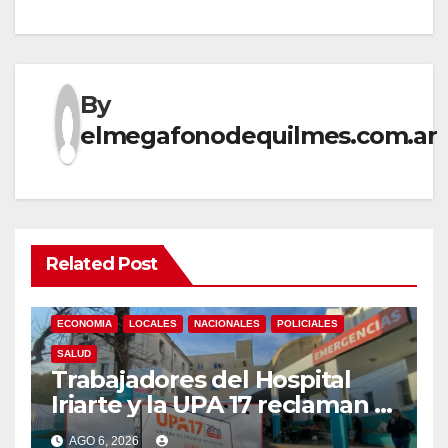
By
elmegafonodequilmes.com.ar
Related Post
ECONOMIA
LOCALES
NACIONALES
POLICIALES
SALUD
Trabajadores del Hospital
Iriarte y la UPA 17 reclaman el
pase a planta de becarios y
AGO 6, 2026