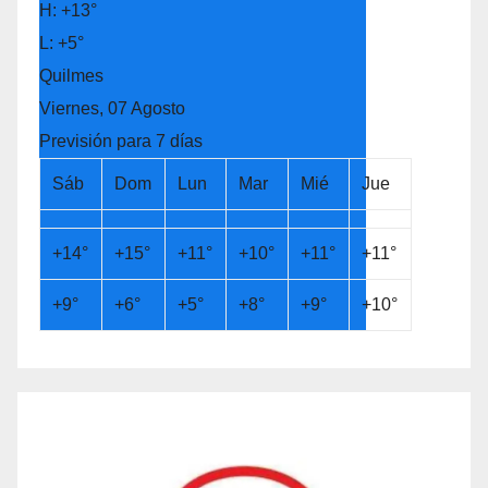
H:
+
13°
L:
+
5°
Quilmes
Viernes, 07 Agosto
Previsión para 7 días
Sáb
Dom
Lun
Mar
Mié
Jue
+
14°
+
15°
+
11°
+
10°
+
11°
+
11°
+
9°
+
6°
+
5°
+
8°
+
9°
+
10°