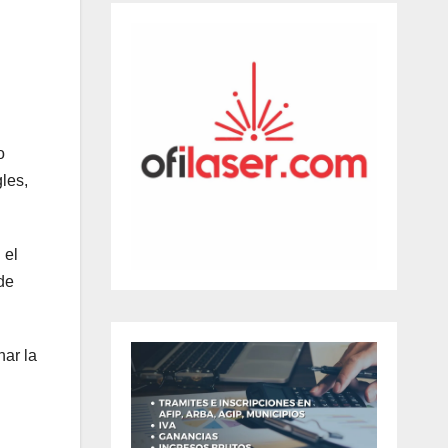
o
les,
 el
de
nar la