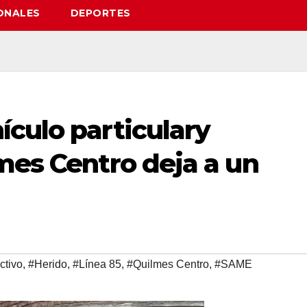
ONALES
DEPORTES
culo particulary
mes Centro deja a un
ctivo
,
#Herido
,
#Línea 85
,
#Quilmes Centro
,
#SAME