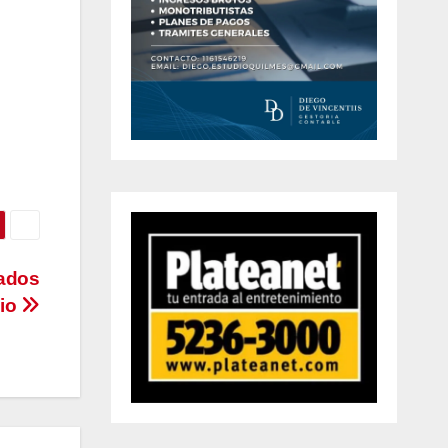
lados
lio