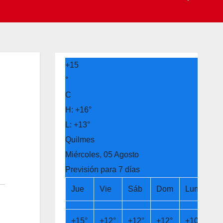
+
15
°
C
H:
+
16°
L:
+
13°
Quilmes
Miércoles, 05 Agosto
Previsión para 7 días
Jue
Vie
Sáb
Dom
Lun
Ma
+
15°
+
12°
+
12°
+
12°
+
10°
+
9