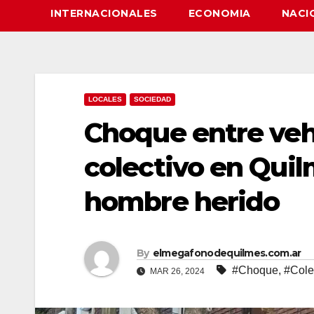
INTERNACIONALES
ECONOMIA
NACI
LOCALES
SOCIEDAD
Choque entre vehí
colectivo en Quil
hombre herido
By
elmegafonodequilmes.com.ar
#Choque
,
#Cole
MAR 26, 2024