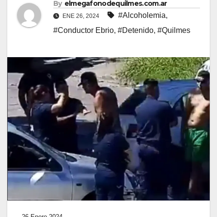
By
elmegafonodequilmes.com.ar
#Alcoholemia
,
ENE 26, 2024
#Conductor Ebrio
,
#Detenido
,
#Quilmes
26 Enero 2024