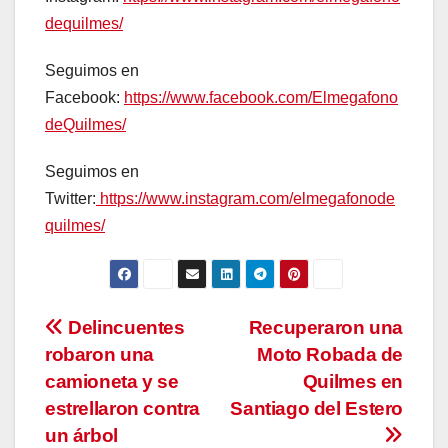
dequilmes/
Seguimos en
Facebook:
https://www.facebook.com/Elmegafono
deQuilmes/
Seguimos en
Twitter:
https://www.instagram.com/elmegafonode
quilmes/
Navegación
Delincuentes
Recuperaron una
robaron una
Moto Robada de
de
camioneta y se
Quilmes en
entradas
estrellaron contra
Santiago del Estero
un árbol