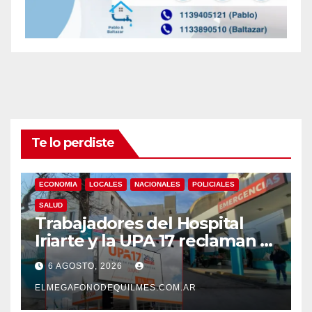
Te lo perdiste
ECONOMIA
LOCALES
NACIONALES
POLICIALES
SALUD
Trabajadores del Hospital
Iriarte y la UPA 17 reclaman el
pase a planta de becarios y
6 AGOSTO, 2026
mejoras laborales
ELMEGAFONODEQUILMES.COM.AR