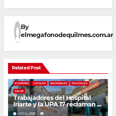
By
elmegafonodequilmes.com.ar
Related Post
ECONOMIA
LOCALES
NACIONALES
POLICIALES
SALUD
Trabajadores del Hospital
Iriarte y la UPA 17 reclaman el
pase a planta de becarios y
AGO 6, 2026