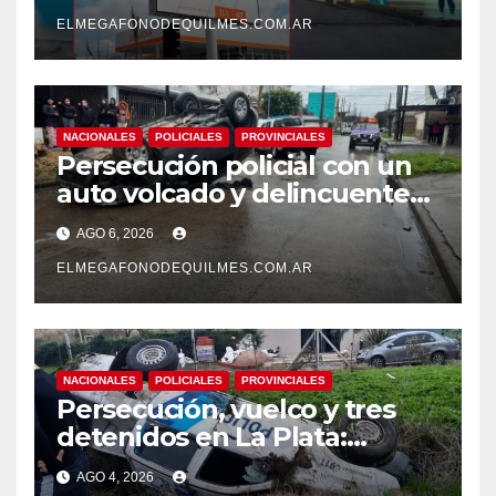
mejoras laborales
ELMEGAFONODEQUILMES.COM.AR
NACIONALES
POLICIALES
PROVINCIALES
Persecución policial con un
auto volcado y delincuentes
detenidos en San Francisco
AGO 6, 2026
Solano
ELMEGAFONODEQUILMES.COM.AR
NACIONALES
POLICIALES
PROVINCIALES
Persecución, vuelco y tres
detenidos en La Plata:
recuperaron motos robadas
AGO 4, 2026
tras un operativo policial