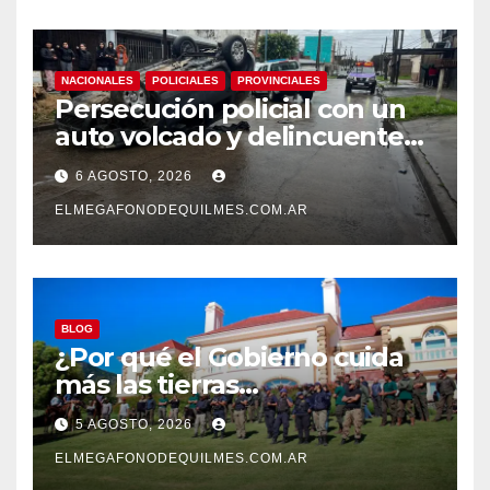
NACIONALES
POLICIALES
PROVINCIALES
Persecución policial con un
auto volcado y delincuentes
detenidos en San Francisco
6 AGOSTO, 2026
Solano
ELMEGAFONODEQUILMES.COM.AR
BLOG
¿Por qué el Gobierno cuida
más las tierras
extranjerizadas que el
5 AGOSTO, 2026
patrimonio de todos los
argentinos?
ELMEGAFONODEQUILMES.COM.AR