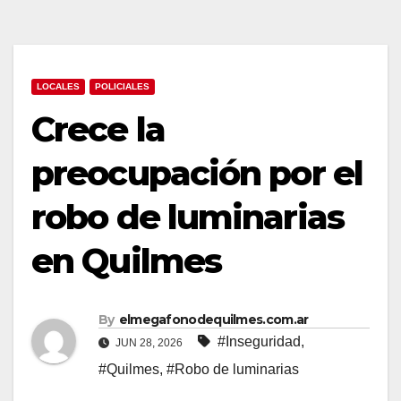
LOCALES
POLICIALES
Crece la
preocupación por el
robo de luminarias
en Quilmes
By
elmegafonodequilmes.com.ar
#Inseguridad
,
JUN 28, 2026
#Quilmes
,
#Robo de luminarias