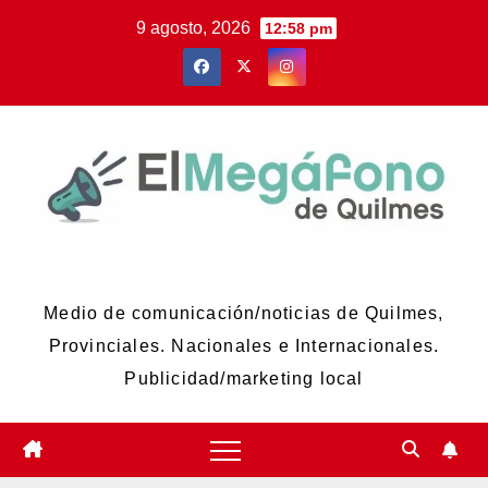
Skip
9 agosto, 2026
12:58 pm
to
content
El Megáfono de Quilmes
Medio de comunicación/noticias de Quilmes,
Provinciales. Nacionales e Internacionales.
Publicidad/marketing local