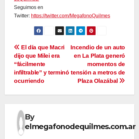
Seguimos en
Twitter:
https://twitter.com/MegafonoQuilmes
Navegación
El día que Macri
Incendio de un auto
dijo que Milei era
en La Plata generó
de
“fácilmente
momentos de
entradas
infiltrable” y terminó
tensión a metros de
ocurriendo
Plaza Olazábal
By
elmegafonodequilmes.com.ar