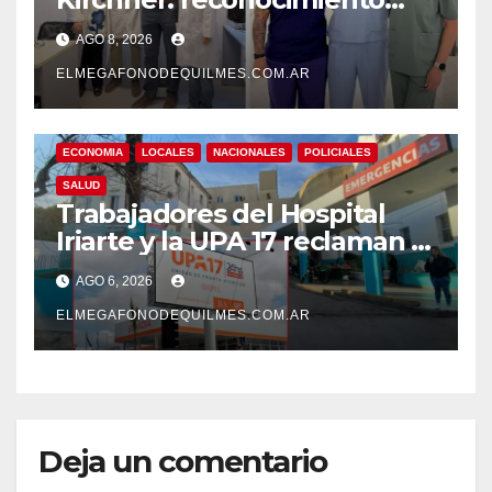
internacional a la calidad de
AGO 8, 2026
su atención
ELMEGAFONODEQUILMES.COM.AR
ECONOMIA
LOCALES
NACIONALES
POLICIALES
SALUD
Trabajadores del Hospital
Iriarte y la UPA 17 reclaman el
pase a planta de becarios y
AGO 6, 2026
mejoras laborales
ELMEGAFONODEQUILMES.COM.AR
Deja un comentario