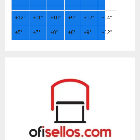
+
12°
+
11°
+
10°
+
9°
+
12°
+
14°
+
5°
+
7°
+
8°
+
8°
+
9°
+
12°