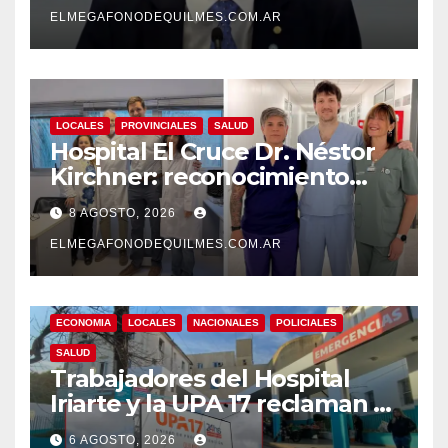
ELMEGAFONODEQUILMES.COM.AR
LOCALES
PROVINCIALES
SALUD
Hospital El Cruce Dr. Néstor
Kirchner: reconocimiento
internacional a la calidad de
8 AGOSTO, 2026
su atención
ELMEGAFONODEQUILMES.COM.AR
ECONOMIA
LOCALES
NACIONALES
POLICIALES
SALUD
Trabajadores del Hospital
Iriarte y la UPA 17 reclaman el
pase a planta de becarios y
6 AGOSTO, 2026