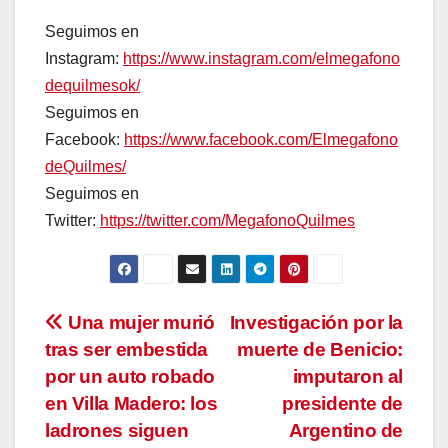
Seguimos en
Instagram:
https://www.instagram.com/elmegafono
dequilmesok/
Seguimos en
Facebook:
https://www.facebook.com/Elmegafono
deQuilmes/
Seguimos en
Twitter:
https://twitter.com/MegafonoQuilmes
Navegación
Una mujer murió
Investigación por la
tras ser embestida
muerte de Benicio:
de
por un auto robado
imputaron al
entradas
en Villa Madero: los
presidente de
ladrones siguen
Argentino de