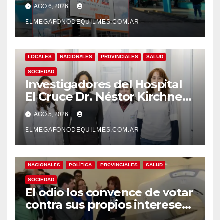
pase a planta de becarios y
AGO 6, 2026
mejoras laborales
ELMEGAFONODEQUILMES.COM.AR
LOCALES
NACIONALES
PROVINCIALES
SALUD
SOCIEDAD
Investigadores del Hospital
El Cruce Dr. Néstor Kirchner
desarrollan un estudio
AGO 5, 2026
pionero sobre el
envejecimiento cerebral y las
ELMEGAFONODEQUILMES.COM.AR
demencias
NACIONALES
POLÍTICA
PROVINCIALES
SALUD
SOCIEDAD
El odio los convence de votar
contra sus propios intereses.
Una Sociedad atrapada en la