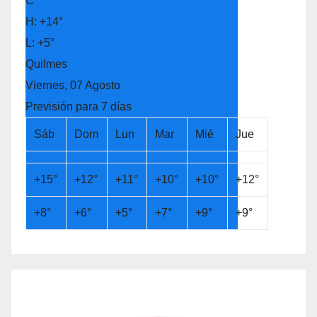
C
H:
+
14°
L:
+
5°
Quilmes
Viernes, 07 Agosto
Previsión para 7 días
Sáb
Dom
Lun
Mar
Mié
Jue
+
15°
+
12°
+
11°
+
10°
+
10°
+
12°
+
8°
+
6°
+
5°
+
7°
+
9°
+
9°