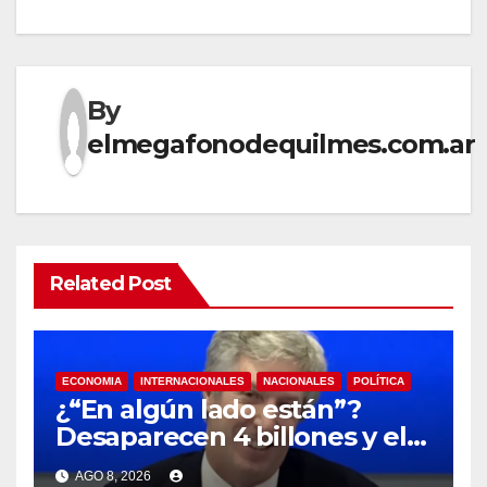
By
elmegafonodequilmes.com.ar
Related Post
ECONOMIA
INTERNACIONALES
NACIONALES
POLÍTICA
¿“En algún lado están”?
Desaparecen 4 billones y el
presidente del BCRA
AGO 8, 2026