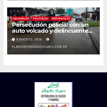
NACIONALES
POLICIALES
PROVINCIALES
Persecución policial con un
auto volcado y delincuentes
detenidos en San Francisco
6 AGOSTO, 2026
Solano
ELMEGAFONODEQUILMES.COM.AR