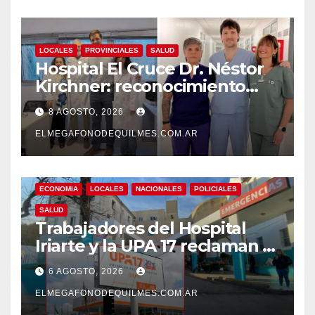
LOCALES
PROVINCIALES
SALUD
Hospital El Cruce Dr. Néstor
Kirchner: reconocimiento
internacional a la calidad de
8 AGOSTO, 2026
su atención
ELMEGAFONODEQUILMES.COM.AR
ECONOMIA
LOCALES
NACIONALES
POLICIALES
SALUD
Trabajadores del Hospital
Iriarte y la UPA 17 reclaman el
pase a planta de becarios y
6 AGOSTO, 2026
mejoras laborales
ELMEGAFONODEQUILMES.COM.AR