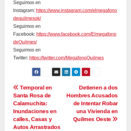
Seguimos en
Instagram:
https://www.instagram.com/elmegafono
dequilmesok/
Seguimos en
Facebook:
https://www.facebook.com/Elmegafono
deQuilmes/
Seguimos en
Twitter:
https://twitter.com/MegafonoQuilmes
Navegación
Temporal en
Detienen a dos
Santa Rosa de
Hombres Acusados
de
Calamuchita:
de Intentar Robar
entradas
Inundaciones en
una Vivienda en
calles, Casas y
Quilmes Oeste
Autos Arrastrados