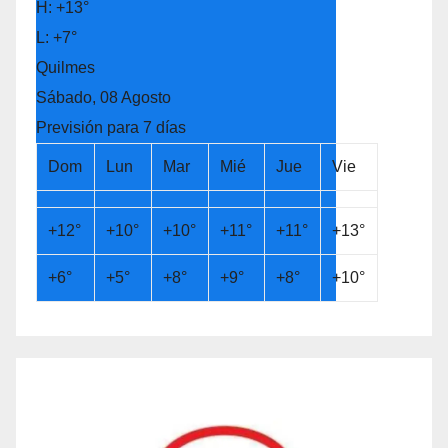
H:
+
13°
L:
+
7°
Quilmes
Sábado, 08 Agosto
Previsión para 7 días
Dom
Lun
Mar
Mié
Jue
Vie
+
12°
+
10°
+
10°
+
11°
+
11°
+
13°
+
6°
+
5°
+
8°
+
9°
+
8°
+
10°