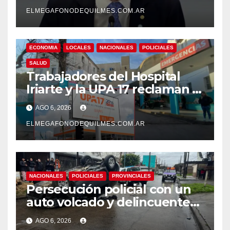
responde con una risita
ELMEGAFONODEQUILMES.COM.AR
ECONOMIA
LOCALES
NACIONALES
POLICIALES
SALUD
Trabajadores del Hospital
Iriarte y la UPA 17 reclaman el
pase a planta de becarios y
AGO 6, 2026
mejoras laborales
ELMEGAFONODEQUILMES.COM.AR
NACIONALES
POLICIALES
PROVINCIALES
Persecución policial con un
auto volcado y delincuentes
detenidos en San Francisco
AGO 6, 2026
Solano