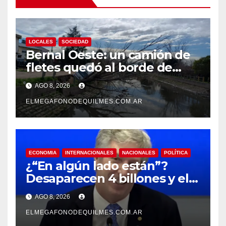
LOCALES
SOCIEDAD
Bernal Oeste: un camión de
fletes quedó al borde de
caer al arroyo Las Piedras
AGO 8, 2026
ELMEGAFONODEQUILMES.COM.AR
ECONOMIA
INTERNACIONALES
NACIONALES
POLÍTICA
¿“En algún lado están”?
Desaparecen 4 billones y el
presidente del BCRA
AGO 8, 2026
responde con una risita
ELMEGAFONODEQUILMES.COM.AR