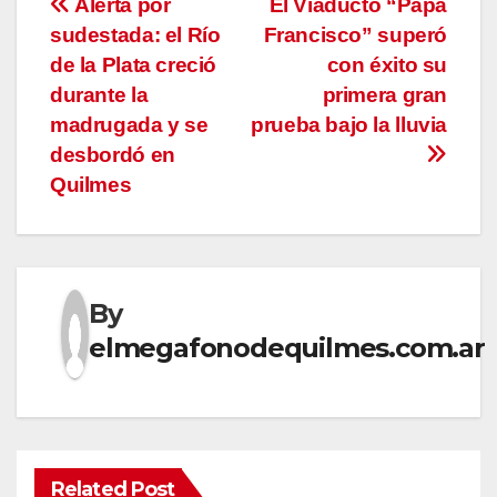
Navegación
Alerta por
El Viaducto “Papa
sudestada: el Río
Francisco” superó
de
de la Plata creció
con éxito su
entradas
durante la
primera gran
madrugada y se
prueba bajo la lluvia
desbordó en
Quilmes
By
elmegafonodequilmes.com.ar
Related Post