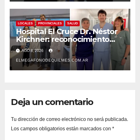
LOCALES
PROVINCIALES
SALUD
Hospital El Cruce Dr. Néstor
Kirchner: reconocimiento
internacional a la calidad de
AGO 8, 2026
su atención
ELMEGAFONODEQUILMES.COM.AR
Deja un comentario
Tu dirección de correo electrónico no será publicada.
Los campos obligatorios están marcados con
*