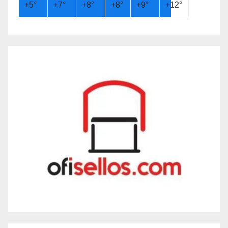
+
5°
+
7°
+
8°
+
8°
+
9°
+
12°