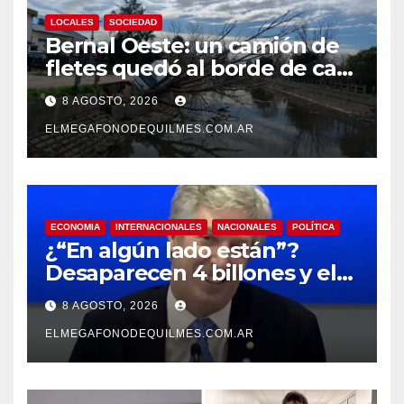
LOCALES
SOCIEDAD
Bernal Oeste: un camión de
fletes quedó al borde de caer
al arroyo Las Piedras
8 AGOSTO, 2026
ELMEGAFONODEQUILMES.COM.AR
ECONOMIA
INTERNACIONALES
NACIONALES
POLÍTICA
¿“En algún lado están”?
Desaparecen 4 billones y el
presidente del BCRA
8 AGOSTO, 2026
responde con una risita
ELMEGAFONODEQUILMES.COM.AR