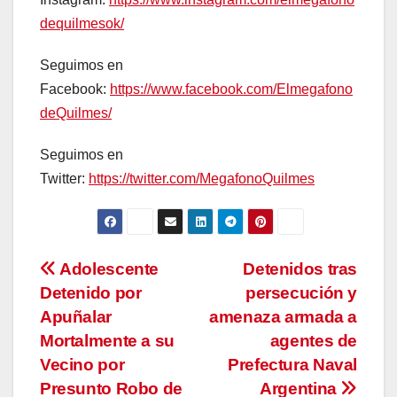
dequilmesok/
Seguimos en
Facebook:
https://www.facebook.com/Elmegafono
deQuilmes/
Seguimos en
Twitter:
https://twitter.com/MegafonoQuilmes
Navegación
Adolescente
Detenidos tras
Detenido por
persecución y
de
Apuñalar
amenaza armada a
entradas
Mortalmente a su
agentes de
Vecino por
Prefectura Naval
Presunto Robo de
Argentina