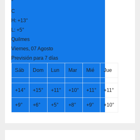
°
C
H:
+
13°
L:
+
5°
Quilmes
Viernes, 07 Agosto
Previsión para 7 días
Sáb
Dom
Lun
Mar
Mié
Jue
+
14°
+
15°
+
11°
+
10°
+
11°
+
11°
+
9°
+
6°
+
5°
+
8°
+
9°
+
10°