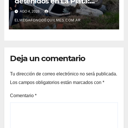
detenidos en La Plata:
recuperaron motos robadas
AGO 4, 2026
tras un operativo policial
ELMEGAFONODEQUILMES.COM.AR
Deja un comentario
Tu dirección de correo electrónico no será publicada.
Los campos obligatorios están marcados con
*
Comentario
*