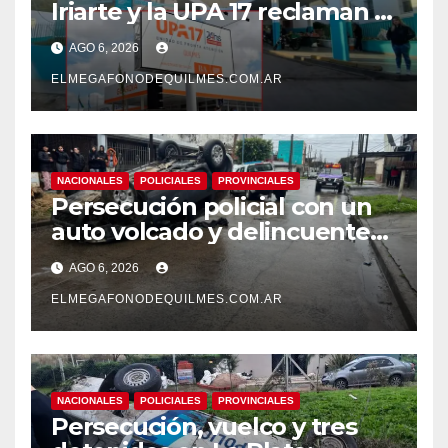
Iriarte y la UPA 17 reclaman el
pase a planta de becarios y
AGO 6, 2026
mejoras laborales
ELMEGAFONODEQUILMES.COM.AR
NACIONALES
POLICIALES
PROVINCIALES
Persecución policial con un
auto volcado y delincuentes
detenidos en San Francisco
AGO 6, 2026
Solano
ELMEGAFONODEQUILMES.COM.AR
NACIONALES
POLICIALES
PROVINCIALES
Persecución, vuelco y tres