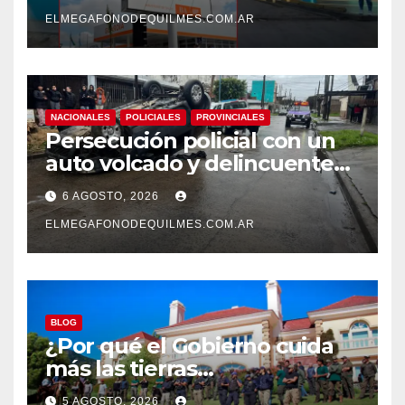
mejoras laborales
ELMEGAFONODEQUILMES.COM.AR
NACIONALES
POLICIALES
PROVINCIALES
Persecución policial con un
auto volcado y delincuentes
detenidos en San Francisco
6 AGOSTO, 2026
Solano
ELMEGAFONODEQUILMES.COM.AR
BLOG
¿Por qué el Gobierno cuida
más las tierras
extranjerizadas que el
5 AGOSTO, 2026