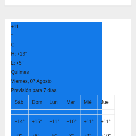
+
11
°
C
H:
+
13°
L:
+
5°
Quilmes
Viernes, 07 Agosto
Previsión para 7 días
Sáb
Dom
Lun
Mar
Mié
Jue
+
14°
+
15°
+
11°
+
10°
+
11°
+
11°
+
9°
+
6°
+
5°
+
8°
+
9°
+
10°