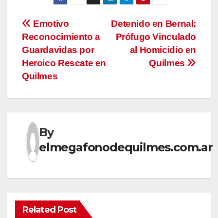
Navegación
Emotivo
Detenido en Bernal:
Reconocimiento a
Prófugo Vinculado
de
Guardavidas por
al Homicidio en
entradas
Heroico Rescate en
Quilmes
Quilmes
By
elmegafonodequilmes.com.ar
Related Post