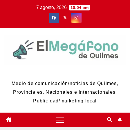
Skip
7 agosto, 2026
10:04 pm
to
content
El Megáfono de Quilmes
Medio de comunicación/noticias de Quilmes,
Provinciales. Nacionales e Internacionales.
Publicidad/marketing local