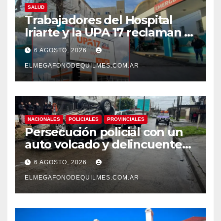
SALUD
Trabajadores del Hospital
Iriarte y la UPA 17 reclaman el
pase a planta de becarios y
6 AGOSTO, 2026
mejoras laborales
ELMEGAFONODEQUILMES.COM.AR
NACIONALES
POLICIALES
PROVINCIALES
Persecución policial con un
auto volcado y delincuentes
detenidos en San Francisco
6 AGOSTO, 2026
Solano
ELMEGAFONODEQUILMES.COM.AR