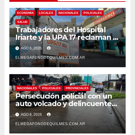
ECONOMIA
LOCALES
NACIONALES
POLICIALES
SALUD
Trabajadores del Hospital
Iriarte y la UPA 17 reclaman el
pase a planta de becarios y
AGO 6, 2026
mejoras laborales
ELMEGAFONODEQUILMES.COM.AR
NACIONALES
POLICIALES
PROVINCIALES
Persecución policial con un
auto volcado y delincuentes
detenidos en San Francisco
AGO 6, 2026
Solano
ELMEGAFONODEQUILMES.COM.AR