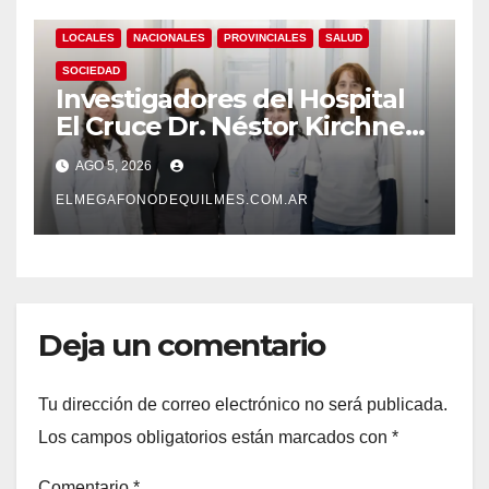
LOCALES
NACIONALES
PROVINCIALES
SALUD
SOCIEDAD
Investigadores del Hospital
El Cruce Dr. Néstor Kirchner
desarrollan un estudio
AGO 5, 2026
pionero sobre el
envejecimiento cerebral y las
ELMEGAFONODEQUILMES.COM.AR
demencias
Deja un comentario
Tu dirección de correo electrónico no será publicada.
Los campos obligatorios están marcados con
*
Comentario
*