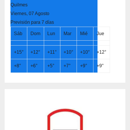
Quilmes
Viernes, 07 Agosto
Previsión para 7 días
Sáb
Dom
Lun
Mar
Mié
Jue
+
15°
+
12°
+
11°
+
10°
+
10°
+
12°
+
8°
+
6°
+
5°
+
7°
+
9°
+
9°