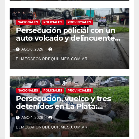
NACIONALES
POLICIALES
PROVINCIALES
Persecución policial con un
auto volcado y delincuentes
detenidos en San Francisco
AGO 6, 2026
Solano
ELMEGAFONODEQUILMES.COM.AR
NACIONALES
POLICIALES
PROVINCIALES
Persecución, vuelco y tres
detenidos en La Plata:
recuperaron motos robadas
AGO 4, 2026
tras un operativo policial
ELMEGAFONODEQUILMES.COM.AR