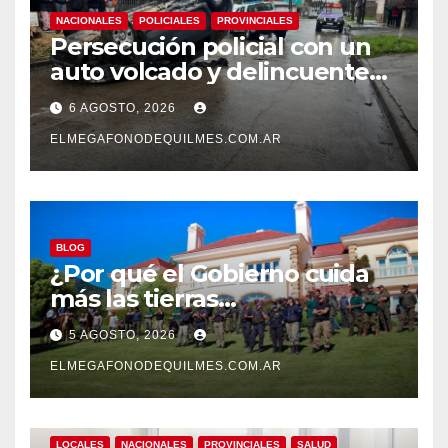
NACIONALES
POLICIALES
PROVINCIALES
Persecución policial con un
auto volcado y delincuentes
detenidos en San Francisco
6 AGOSTO, 2026
Solano
ELMEGAFONODEQUILMES.COM.AR
BLOG
¿Por qué el Gobierno cuida
más las tierras
extranjerizadas que el
5 AGOSTO, 2026
patrimonio de todos los
argentinos?
ELMEGAFONODEQUILMES.COM.AR
LOCALES
NACIONALES
PROVINCIALES
SALUD