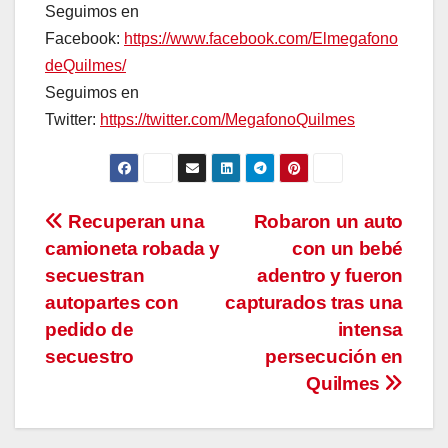
Seguimos en
Facebook:
https://www.facebook.com/Elmegafono
deQuilmes/
Seguimos en
Twitter:
https://twitter.com/MegafonoQuilmes
Navegación
Recuperan una
Robaron un auto
camioneta robada y
con un bebé
de
secuestran
adentro y fueron
entradas
autopartes con
capturados tras una
pedido de
intensa
secuestro
persecución en
Quilmes