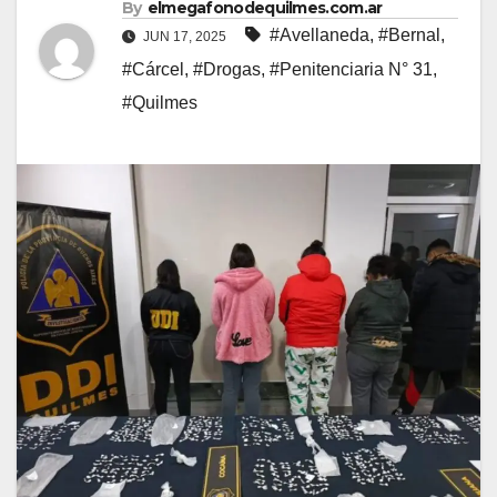
By
elmegafonodequilmes.com.ar
#Avellaneda
,
#Bernal
,
JUN 17, 2025
#Cárcel
,
#Drogas
,
#Penitenciaria N° 31
,
#Quilmes