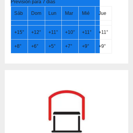
Previsión para 7 días
Sáb
Dom
Lun
Mar
Mié
Jue
+
15°
+
12°
+
11°
+
10°
+
11°
+
11°
+
8°
+
6°
+
5°
+
7°
+
9°
+
9°