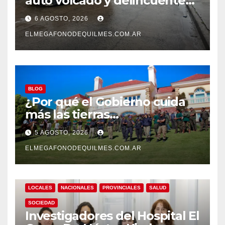
auto volcado y delincuentes
detenidos en San Francisco
6 AGOSTO, 2026
Solano
ELMEGAFONODEQUILMES.COM.AR
BLOG
¿Por qué el Gobierno cuida
más las tierras
extranjerizadas que el
5 AGOSTO, 2026
patrimonio de todos los
argentinos?
ELMEGAFONODEQUILMES.COM.AR
LOCALES
NACIONALES
PROVINCIALES
SALUD
SOCIEDAD
Investigadores del Hospital El