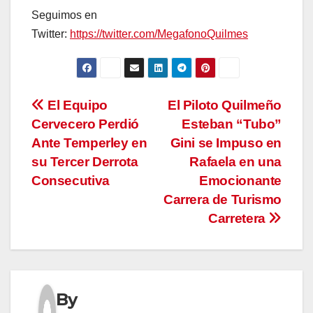
Seguimos en
Twitter:
https://twitter.com/MegafonoQuilmes
Navegación
El Equipo
El Piloto Quilmeño
Cervecero Perdió
Esteban “Tubo”
de
Ante Temperley en
Gini se Impuso en
entradas
su Tercer Derrota
Rafaela en una
Consecutiva
Emocionante
Carrera de Turismo
Carretera
By