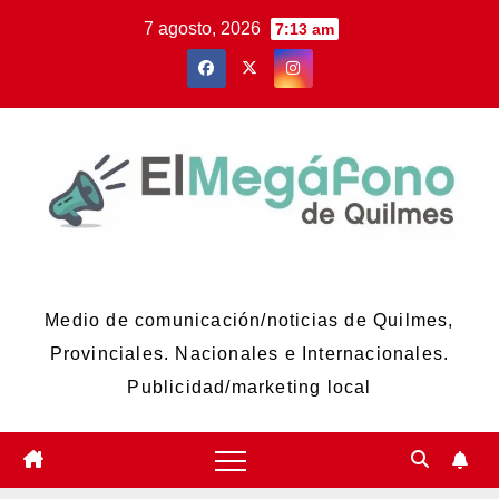
Skip
7 agosto, 2026
7:13 am
to
content
El Megáfono de Quilmes
Medio de comunicación/noticias de Quilmes,
Provinciales. Nacionales e Internacionales.
Publicidad/marketing local