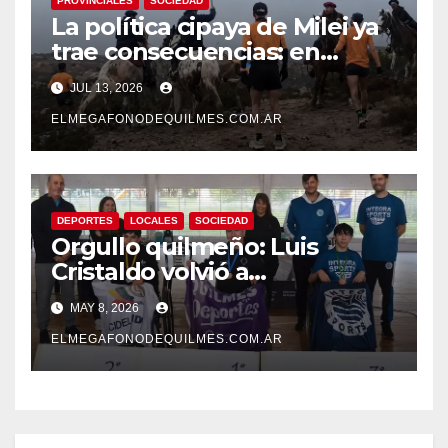
PROVINCIALES
SOCIEDAD
La política cipaya de Milei ya
trae consecuencias: en
riesgo el derecho a transitar
JUL 13, 2026
y la soberanía sobre los
recursos naturales
ELMEGAFONODEQUILMES.COM.AR
DEPORTES
LOCALES
SOCIEDAD
Orgullo quilmeño: Luis
Cristaldo volvió a
consagrarse en el Nacional
MAY 8, 2026
de Boccia
ELMEGAFONODEQUILMES.COM.AR