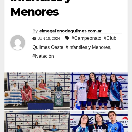
Menores
By
elmegafonodequilmes.com.ar
#Campeonato
,
#Club
JUN 18, 2024
Quilmes Oeste
,
#Infantiles y Menores
,
#Natación