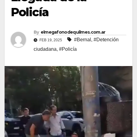
Policía
By
elmegafonodequilmes.com.ar
#Bernal
,
#Detención
FEB 19, 2025
ciudadana
,
#Policía