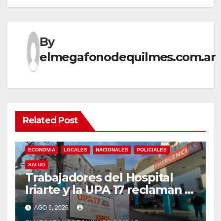
By
elmegafonodequilmes.com.ar
Related Post
ECONOMIA
LOCALES
NACIONALES
POLICIALES
SALUD
Trabajadores del Hospital
Iriarte y la UPA 17 reclaman el
pase a planta de becarios y
AGO 6, 2026
mejoras laborales