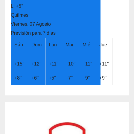
L:
+
5°
Quilmes
Viernes, 07 Agosto
Previsión para 7 días
Sáb
Dom
Lun
Mar
Mié
Jue
+
15°
+
12°
+
11°
+
10°
+
11°
+
11°
+
8°
+
6°
+
5°
+
7°
+
9°
+
9°