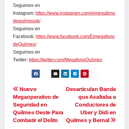
Seguimos en
Instagram:
https://www.instagram.com/elmegafono
dequilmesok/
Seguimos en
Facebook:
https://www.facebook.com/Elmegafono
deQuilmes/
Seguimos en
Twitter:
https://twitter.com/MegafonoQuilmes
Navegación
Nuevo
Desarticulan Banda
Megaoperativo de
que Asaltaba a
de
Seguridad en
Conductores de
entradas
Quilmes Oeste Para
Uber y Didi en
Combatir el Delito
Quilmes y Bernal