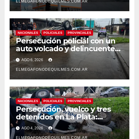
ELMEGAFONODEQUILMES.COM.AR
NACIONALES
POLICIALES
PROVINCIALES
Persecución policial con un
auto volcado y delincuentes
detenidos en San Francisco
AGO 6, 2026
Solano
ELMEGAFONODEQUILMES.COM.AR
NACIONALES
POLICIALES
PROVINCIALES
Persecución, vuelco y tres
detenidos en La Plata:
recuperaron motos robadas
AGO 4, 2026
tras un operativo policial
ELMEGAFONODEQUILMES.COM.AR