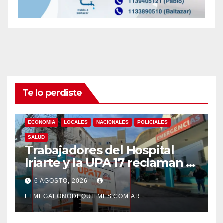
Te lo perdiste
ECONOMIA
LOCALES
NACIONALES
POLICIALES
SALUD
Trabajadores del Hospital
Iriarte y la UPA 17 reclaman el
pase a planta de becarios y
6 AGOSTO, 2026
mejoras laborales
ELMEGAFONODEQUILMES.COM.AR