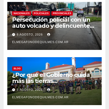
NACIONALES
POLICIALES
PROVINCIALES
Persecución policial con un
auto volcado y delincuentes
detenidos en San Francisco
6 AGOSTO, 2026
Solano
ELMEGAFONODEQUILMES.COM.AR
BLOG
¿Por qué el Gobierno cuida
más las tierras
extranjerizadas que el
5 AGOSTO, 2026
patrimonio de todos los
argentinos?
ELMEGAFONODEQUILMES.COM.AR