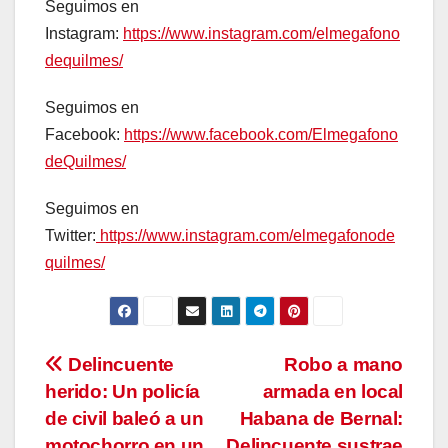
Seguimos en
Instagram:
https://www.instagram.com/elmegafono
dequilmes/
Seguimos en
Facebook:
https://www.facebook.com/Elmegafono
deQuilmes/
Seguimos en
Twitter:
https://www.instagram.com/elmegafonode
quilmes/
Navegación
Delincuente
Robo a mano
herido: Un policía
armada en local
de
de civil baleó a un
Habana de Bernal:
motochorro en un
Delincuente sustrae