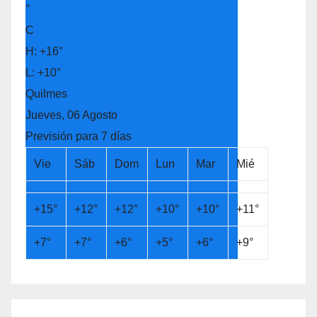
°
C
H:
+
16°
L:
+
10°
Quilmes
Jueves, 06 Agosto
Previsión para 7 días
Vie
Sáb
Dom
Lun
Mar
Mié
+
15°
+
12°
+
12°
+
10°
+
10°
+
11°
+
7°
+
7°
+
6°
+
5°
+
6°
+
9°