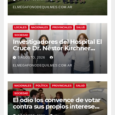
patrimonio de todos los
argentinos?
ELMEGAFONODEQUILMES.COM.AR
LOCALES
NACIONALES
PROVINCIALES
SALUD
SOCIEDAD
Investigadores del Hospital El
Cruce Dr. Néstor Kirchner
desarrollan un estudio
5 AGOSTO, 2026
pionero sobre el
envejecimiento cerebral y las
ELMEGAFONODEQUILMES.COM.AR
demencias
NACIONALES
POLÍTICA
PROVINCIALES
SALUD
SOCIEDAD
El odio los convence de votar
contra sus propios intereses.
Una Sociedad atrapada en la