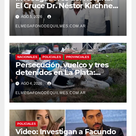
El Cruce Dr. Néstor Kirchner
desarrollan un estudio
AGO 5, 2026
pionero sobre el
envejecimiento cerebral y las
ELMEGAFONODEQUILMES.COM.AR
demencias
NACIONALES
POLICIALES
PROVINCIALES
Persecución, vuelco y tres
detenidos en La Plata:
recuperaron motos robadas
AGO 4, 2026
tras un operativo policial
ELMEGAFONODEQUILMES.COM.AR
POLICIALES
Video: Investigan a Facundo