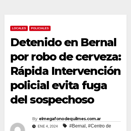
LOCALES
POLICIALES
Detenido en Bernal
por robo de cerveza:
Rápida Intervención
policial evita fuga
del sospechoso
By
elmegafonodequilmes.com.ar
#Bernal
,
#Centro de
ENE 4, 2024