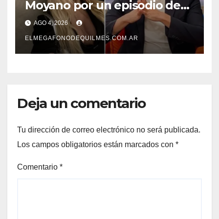
Moyano por un episodio de
presunta violencia de género
AGO 4, 2026
ELMEGAFONODEQUILMES.COM.AR
Deja un comentario
Tu dirección de correo electrónico no será publicada.
Los campos obligatorios están marcados con
*
Comentario
*