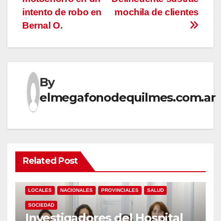
entradas
intento de robo en
mochila de clientes
Bernal O.
By
elmegafonodequilmes.com.ar
Related Post
LOCALES
NACIONALES
PROVINCIALES
SALUD
SOCIEDAD
Investigadores del Hospital