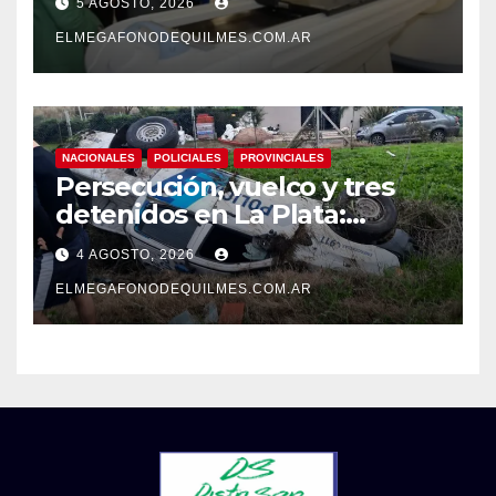
5 AGOSTO, 2026
grieta
ELMEGAFONODEQUILMES.COM.AR
NACIONALES
POLICIALES
PROVINCIALES
Persecución, vuelco y tres
detenidos en La Plata:
recuperaron motos robadas
4 AGOSTO, 2026
tras un operativo policial
ELMEGAFONODEQUILMES.COM.AR