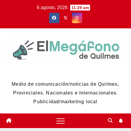
Skip
6 agosto, 2026
11:29 am
to
content
El Megáfono de Quilmes
Medio de comunicación/noticias de Quilmes,
Provinciales. Nacionales e Internacionales.
Publicidad/marketing local