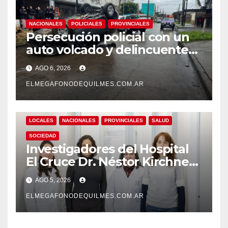
NACIONALES
POLICIALES
PROVINCIALES
Persecución policial con un
auto volcado y delincuentes
detenidos en San Francisco
AGO 6, 2026
Solano
ELMEGAFONODEQUILMES.COM.AR
LOCALES
NACIONALES
PROVINCIALES
SALUD
SOCIEDAD
Investigadores del Hospital
El Cruce Dr. Néstor Kirchner
desarrollan un estudio
AGO 5, 2026
pionero sobre el
envejecimiento cerebral y las
ELMEGAFONODEQUILMES.COM.AR
demencias