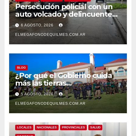
Persecución policial con un
auto volcado y delincuentes
detenidos en San Francisco
6 AGOSTO, 2026
Solano
ELMEGAFONODEQUILMES.COM.AR
BLOG
¿Por qué el Gobierno cuida
más las tierras
extranjerizadas que el
5 AGOSTO, 2026
patrimonio de todos los
argentinos?
ELMEGAFONODEQUILMES.COM.AR
LOCALES
NACIONALES
PROVINCIALES
SALUD