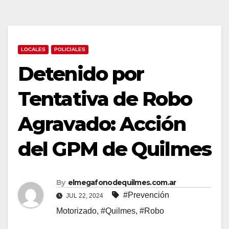
LOCALES
POLICIALES
Detenido por
Tentativa de Robo
Agravado: Acción
del GPM de Quilmes
By
elmegafonodequilmes.com.ar
#Prevención
JUL 22, 2024
Motorizado
,
#Quilmes
,
#Robo