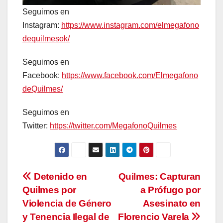
Seguimos en
Instagram:
https://www.instagram.com/elmegafono
dequilmesok/
Seguimos en
Facebook:
https://www.facebook.com/Elmegafono
deQuilmes/
Seguimos en
Twitter:
https://twitter.com/MegafonoQuilmes
Navegación
Detenido en
Quilmes: Capturan
Quilmes por
a Prófugo por
de
Violencia de Género
Asesinato en
entradas
y Tenencia Ilegal de
Florencio Varela