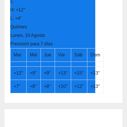
C
H:
+
12°
L:
+
4°
Quilmes
Lunes, 10 Agosto
Previsión para 7 días
Mar
Mié
Jue
Vie
Sáb
Dom
+
12°
+
9°
+
9°
+
13°
+
15°
+
13°
+
7°
+
8°
+
8°
+
10°
+
12°
+
13°