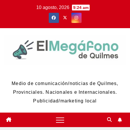
Skip
10 agosto, 2026
9:24 am
to
content
El Megáfono de Quilmes
Medio de comunicación/noticias de Quilmes,
Provinciales. Nacionales e Internacionales.
Publicidad/marketing local