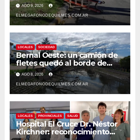
Canaria, Quilmes Oeste
AGO 9, 2026
ELMEGAFONODEQUILMES.COM.AR
LOCALES
SOCIEDAD
Bernal Oeste: un camión de
fletes quedó al borde de
caer al arroyo Las Piedras
AGO 8, 2026
ELMEGAFONODEQUILMES.COM.AR
LOCALES
PROVINCIALES
SALUD
Hospital El Cruce Dr. Néstor
Kirchner: reconocimiento
internacional a la calidad de