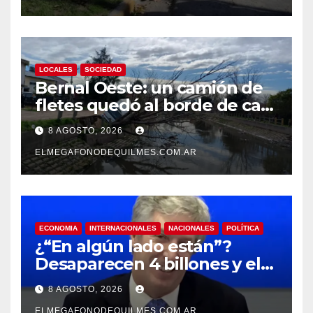
LOCALES
SOCIEDAD
Bernal Oeste: un camión de
fletes quedó al borde de caer
al arroyo Las Piedras
8 AGOSTO, 2026
ELMEGAFONODEQUILMES.COM.AR
ECONOMIA
INTERNACIONALES
NACIONALES
POLÍTICA
¿“En algún lado están”?
Desaparecen 4 billones y el
presidente del BCRA
8 AGOSTO, 2026
responde con una risita
ELMEGAFONODEQUILMES.COM.AR