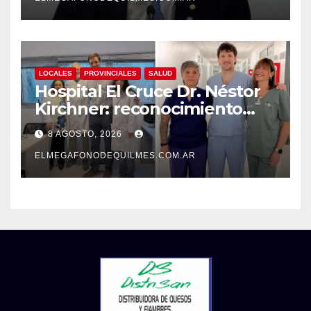
LOCALES
PROVINCIALES
SALUD
Hospital El Cruce Dr. Néstor
Kirchner: reconocimiento
internacional a la calidad de
8 AGOSTO, 2026
su atención
ELMEGAFONODEQUILMES.COM.AR