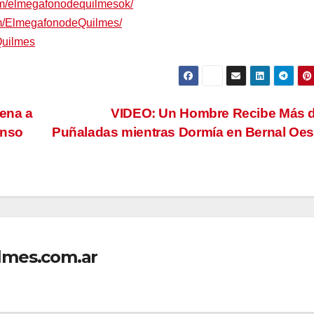
om/elmegafonodequilmesok/
om/ElmegafonodeQuilmes/
Quilmes
ena a
VIDEO: Un Hombre Recibe Más d
enso
Puñaladas mientras Dormía en Bernal Oe
lmes.com.ar