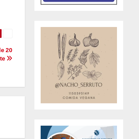
e 20
ste