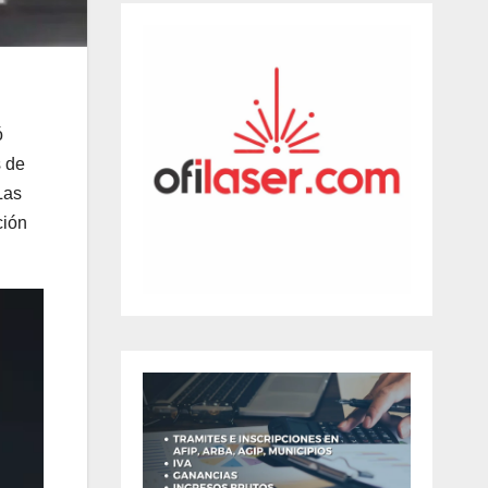
ó
s de
Las
ción