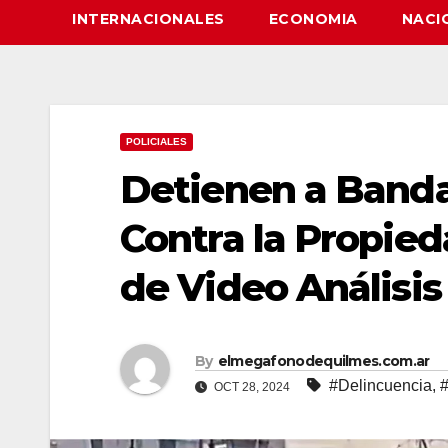
INTERNACIONALES
ECONOMIA
NACI
POLICIALES
Detienen a Banda
Contra la Propied
de Video Análisis
By
elmegafonodequilmes.com.ar
#Delincuencia
,
#
OCT 28, 2024