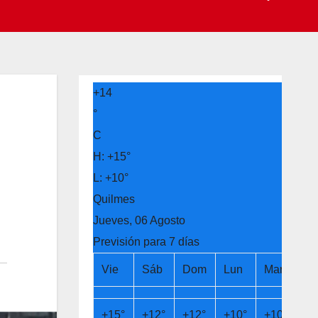
+
14
°
C
H:
+
15°
L:
+
10°
Quilmes
Jueves, 06 Agosto
Previsión para 7 días
Vie
Sáb
Dom
Lun
Mar
Mi
+
15°
+
12°
+
12°
+
10°
+
10°
+
1