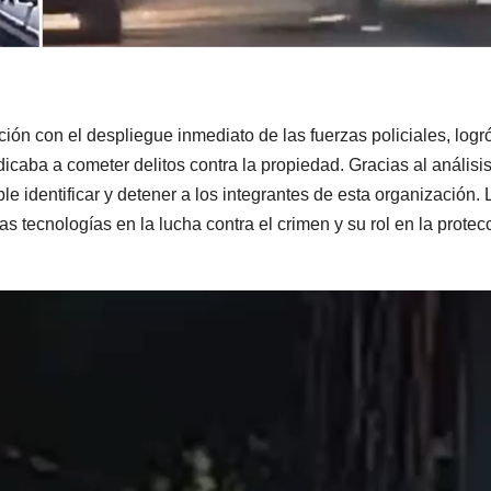
ción con el despliegue inmediato de las fuerzas policiales, logr
caba a cometer delitos contra la propiedad. Gracias al análisi
le identificar y detener a los integrantes de esta organización. 
s tecnologías en la lucha contra el crimen y su rol en la protec