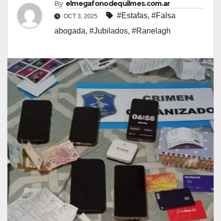
By
elmegafonodequilmes.com.ar
#Estafas
,
#Falsa
OCT 3, 2025
abogada
,
#Jubilados
,
#Ranelagh