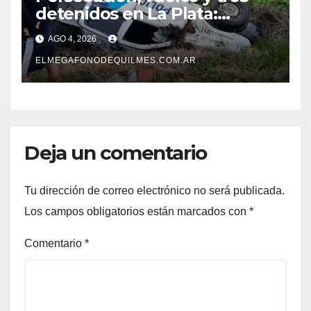
detenidos en La Plata:
recuperaron motos robadas
AGO 4, 2026
tras un operativo policial
ELMEGAFONODEQUILMES.COM.AR
Deja un comentario
Tu dirección de correo electrónico no será publicada.
Los campos obligatorios están marcados con
*
Comentario
*