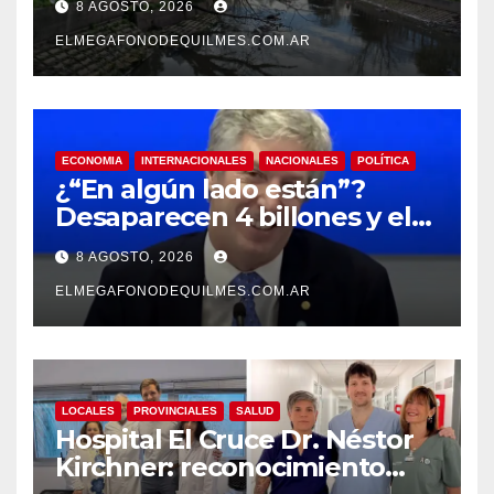
8 AGOSTO, 2026
ELMEGAFONODEQUILMES.COM.AR
ECONOMIA
INTERNACIONALES
NACIONALES
POLÍTICA
¿“En algún lado están”?
Desaparecen 4 billones y el
presidente del BCRA
8 AGOSTO, 2026
responde con una risita
ELMEGAFONODEQUILMES.COM.AR
LOCALES
PROVINCIALES
SALUD
Hospital El Cruce Dr. Néstor
Kirchner: reconocimiento