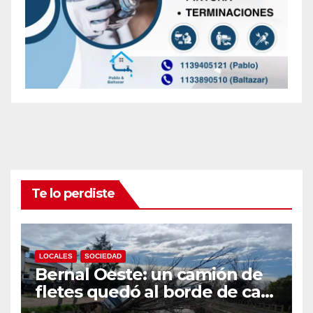
Te lo perdiste
LOCALES
SOCIEDAD
Bernal Oeste: un camión de
fletes quedó al borde de caer
al arroyo Las Piedras