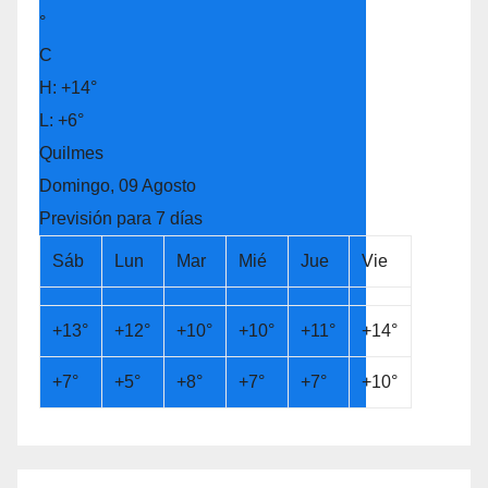
°
C
H:
+
14°
L:
+
6°
Quilmes
Domingo, 09 Agosto
Previsión para 7 días
Sáb
Lun
Mar
Mié
Jue
Vie
+
13°
+
12°
+
10°
+
10°
+
11°
+
14°
+
7°
+
5°
+
8°
+
7°
+
7°
+
10°