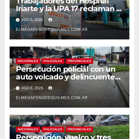
Trabajadores del Hospital
Iriarte y la UPA 17 reclaman el
pase a planta de becarios y
AGO 6, 2026
mejoras laborales
ELMEGAFONODEQUILMES.COM.AR
NACIONALES
POLICIALES
PROVINCIALES
Persecución policial con un
auto volcado y delincuentes
detenidos en San Francisco
AGO 6, 2026
Solano
ELMEGAFONODEQUILMES.COM.AR
NACIONALES
POLICIALES
PROVINCIALES
Persecución, vuelco y tres