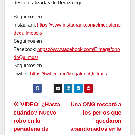
descentralizadas de Berazategui.
Seguimos en
Instagram:
https://www.instagram.com/elmegafono
dequilmesok/
Seguimos en
Facebook:
https://www.facebook.com/Elmegafono
deQuilmes/
Seguimos en
Twitter:
https://twitter.com/MegafonoQuilmes
Navegación
VIDEO: ¿Hasta
Una ONG rescató a
cuándo? Nuevo
los perros que
de
robo en la
quedaron
entradas
panadería de
abandonados en la