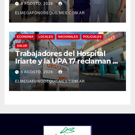
internacional a la calidad de
8 AGOSTO, 2026
su atención
ELMEGAFONODEQUILMES.COM.AR
ECONOMIA
LOCALES
NACIONALES
POLICIALES
SALUD
Trabajadores del Hospital
Iriarte y la UPA 17 reclaman el
pase a planta de becarios y
6 AGOSTO, 2026
mejoras laborales
ELMEGAFONODEQUILMES.COM.AR