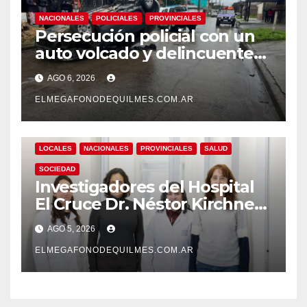
NACIONALES
POLICIALES
PROVINCIALES
Persecución policial con un
auto volcado y delincuentes
detenidos en San Francisco
AGO 6, 2026
Solano
ELMEGAFONODEQUILMES.COM.AR
LOCALES
NACIONALES
PROVINCIALES
SALUD
SOCIEDAD
Investigadores del Hospital
El Cruce Dr. Néstor Kirchner
desarrollan un estudio
AGO 5, 2026
pionero sobre el
envejecimiento cerebral y las
ELMEGAFONODEQUILMES.COM.AR
demencias