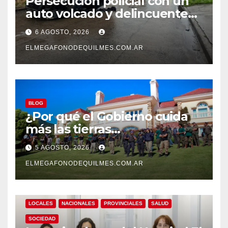
Persecución policial con un
auto volcado y delincuentes
detenidos en San Francisco
6 AGOSTO, 2026
Solano
ELMEGAFONODEQUILMES.COM.AR
BLOG
¿Por qué el Gobierno cuida
más las tierras
extranjerizadas que el
5 AGOSTO, 2026
patrimonio de todos los
argentinos?
ELMEGAFONODEQUILMES.COM.AR
LOCALES
NACIONALES
PROVINCIALES
SALUD
SOCIEDAD