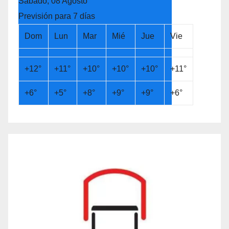
Sábado, 08 Agosto
Previsión para 7 días
Dom
Lun
Mar
Mié
Jue
Vie
+
12°
+
11°
+
10°
+
10°
+
10°
+
11°
+
6°
+
5°
+
8°
+
9°
+
9°
+
6°