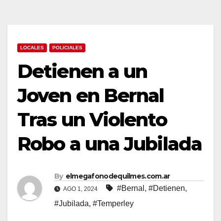
LOCALES
POLICIALES
Detienen a un
Joven en Bernal
Tras un Violento
Robo a una Jubilada
By
elmegafonodequilmes.com.ar
#Bernal
,
#Detienen
,
AGO 1, 2024
#Jubilada
,
#Temperley